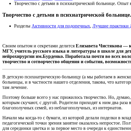
Творчество с детьми в психиатрической больнице. Опыт
Творчество с детьми в психиатрической больниц
Разделы
Активности для подопечных
,
Лучшие практики 
Своим опытом и секретами делится
Елизавета Чистякова — к
МГУ, учитель русского языка и литературы в школе для де
нейрохирургии им.Бурденко. Поработала почти во всех вол
творчество и сотворчество общения и события, возможность
В детскую психиатрическую больницу (а мы работаем в женско
больницы, и в частности нашего отделения, такова, что катего
там лечение.
Поэтому больше всего у нас прижилось творчество. Но, думаю, 
которым скучают, с другой. Родители приходят к ним два раза в
благополучных семей, из неблагополучных, из интернатов.
Начали мы когда-то с бумаги, из которой делали поделки в мл
педагогической точки зрения занятие оказалось непростое. П
для серединки цветка и за первое место в очереди к единствен