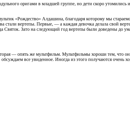
ульного оригами в младшей группе, но дети скоро утомились и 
льтик «Рождество» Алдашина, благодаря которому мы стараемся 
ва стали вертепы. Первые, — а каждая девочка делала свой вер
нца Святок. Зато на следующий год вертепы были доведены до ум
Вторая — опять же мультфильм. Мультфильмы хороши тем, что о
о, обсуждаем все увиденное. Иногда из этого получаются очень 