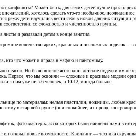
ют конфликты? Может быть, для самих детей лучше просто рисов
 впечатлений, хотелось сделать что-то необычное, неожиданное 
я реже: дети научились вести себя в новой для них ситуации р
 в соответствии со сложностью и численностью группы.
а листы и раздавали детям в конце занятия.
ь огромное количество ярких, красивых и несложных поделок —
ала, кто что может и играла в мафию и пантомиму.
ло неясно. Но было вполне ясно одно: детские поделки им не пр
арка. Первое, что мы освоили — сложные и красивые модели ори
и к нам уже не 5-6 человек, а 10-12, иногда больше.
льнице по материалам: нельзя пластилин, ножницы, любые крас
оэтому в старшей группе (они спокойнее, их проще контролиров
алфеток, фото-мастер-классы которых были найдены нами в интер
: он открыл новые возможности. Квиллинг — техника скручива