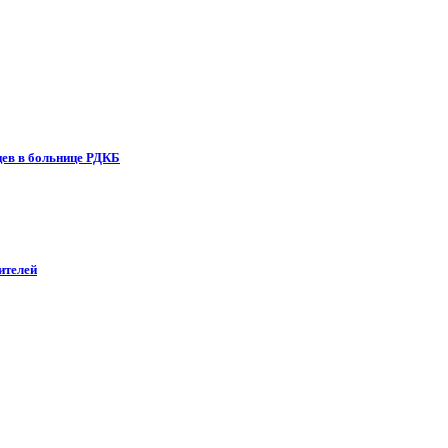
ев в больнице РДКБ
ителей