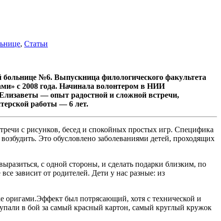
льнице
,
Статьи
й больнице №6. Выпускница филологического факультета
ми» с 2008 года. Начинала волонтером в НИИ
 Елизаветы — опыт радостной и сложной встречи,
терской работы — 6 лет.
тречи с рисунков, бесед и спокойных простых игр. Специфика
т возбудить. Это обусловлено заболеваниями детей, проходящих
выразиться, с одной стороны, и сделать подарки близким, по
все зависит от родителей. Дети у нас разные: из
ике оригами.Эффект был потрясающий, хотя с технической и
тупали в бой за самый красный картон, самый круглый кружок