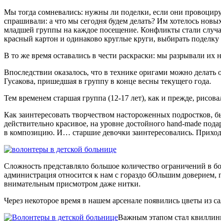
Мы тогда сомневались: нужны ли поделки, если они провоциру
спрашивали: а что мы сегодня будем делать? Им хотелось новых
младшей группы на каждое посещение. Конфликты стали случатс
красный картон и одинаково круглые круги, выбирать поделку
В то же время оставались в чести раскраски: мы разрывали их н
Впоследствии оказалось, что в технике оригами можно делат
Гусакова, пришедшая в группу в конце весны текущего года.
Тем временем старшая группа (12-17 лет), как и прежде, рисов
Как заинтересовать творчеством настороженных подростков, бы
действительно красивое, на уровне достойного hand-made под
в композицию. И… старшие девочки заинтересовались. Приходил
Сложность представляло большое количество ограничений в бо
администрация относится к нам с гораздо бОльшим доверием, п
внимательным присмотром даже нитки.
Через некоторое время в нашем арсенале появились цветы из с
Важным этапом стал квиллинг