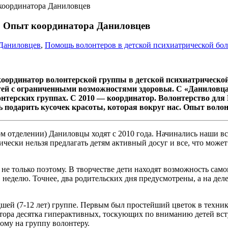
 координатора Даниловцев
е. Опыт координатора Даниловцев
Даниловцев
,
Помощь волонтеров в детской психиатрической бо
оординатор волонтерской группы в детской психиатрическо
тей с ограниченными возможностями здоровья. С «Даниловца
онтерских группах. С 2010 — координатор. Волонтерство для
 подарить кусочек красоты, которая вокруг нас. Опыт волон
м отделении) Даниловцы ходят c 2010 года. Начинались наши вс
рически нельзя предлагать детям активный досуг и все, что може
не только поэтому. В творчестве дети находят возможность само
 неделю. Точнее, два родительских дня предусмотрены, а на деле 
адшей (7-12 лет) группе. Первым был простейший цветок в техн
олтора десятка гиперактивных, тоскующих по вниманию детей вс
ному на группу волонтеру.