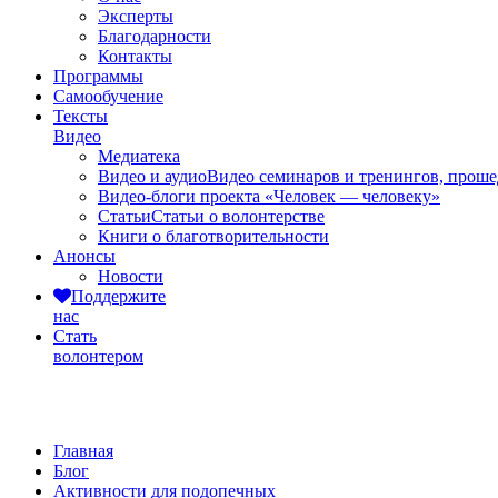
Эксперты
Благодарности
Контакты
Программы
Самообучение
Тексты
Видео
Медиатека
Видео и аудио
Видео семинаров и тренингов, прош
Видео-блоги проекта «Человек — человеку»
Статьи
Статьи о волонтерстве
Книги о благотворительности
Анонсы
Новости
Поддержите
нас
Стать
волонтером
Активности для подопечных
Главная
Блог
Активности для подопечных