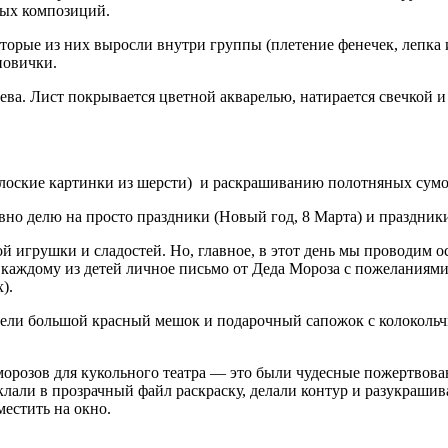
ных композиций.
торые из них выросли внутри группы (плетение фенечек, лепка
новички.
ва. Лист покрывается цветной акварелью, натирается свечкой 
(плоские картинки из шерсти) и раскрашиванию полотняных сум
но делю на просто праздники (Новый год, 8 Марта) и праздники
 игрушки и сладостей. Но, главное, в этот день мы проводим о
и каждому из детей личное письмо от Деда Мороза с пожеланиям
).
ели большой красный мешок и подарочный сапожок с колокольчи
морозов для кукольного театра — это были чудесные пожертвова
лали в прозрачный файл раскраску, делали контур и разукраши
местить на окно.