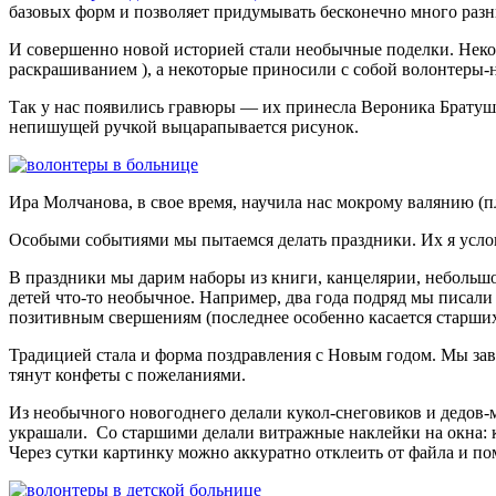
базовых форм и позволяет придумывать бесконечно много раз
И совершенно новой историей стали необычные поделки. Неко
раскрашиванием ), а некоторые приносили с собой волонтеры-
Так у нас появились гравюры — их принесла Вероника Братуше
непишущей ручкой выцарапывается рисунок.
Ира Молчанова, в свое время, научила нас мокрому валянию 
Особыми событиями мы пытаемся делать праздники. Их я услов
В праздники мы дарим наборы из книги, канцелярии, небольшой
детей что-то необычное. Например, два года подряд мы писал
позитивным свершениям (последнее особенно касается старших
Традицией стала и форма поздравления с Новым годом. Мы зав
тянут конфеты с пожеланиями.
Из необычного новогоднего делали кукол-снеговиков и дедов-
украшали. Со старшими делали витражные наклейки на окна: к
Через сутки картинку можно аккуратно отклеить от файла и по