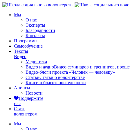
Мы
О нас
Эксперты
Благодарности
Контакты
Программы
Самообучение
Тексты
Видео
Медиатека
Видео и аудио
Видео семинаров и тренингов, прош
Видео-блоги проекта «Человек — человеку»
Статьи
Статьи о волонтерстве
Книги о благотворительности
Анонсы
Новости
Поддержите
нас
Стать
волонтером
Мы
О нас