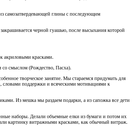
 из самозатвердевающей глины с последующим
и закрашивается черной гуашью, после высыхания которой
ок акриловыми красками.
 со смыслом (Рождество, Пасха).
собенное творческое занятие. Мы стараемся придумать для
и, словами поддержки и всяческими мотивациями к
ками. Из мешка мы раздаем подарки, а из сапожка все дети
нные наборы. Делали объемные елки из бумаги и потом их
вали картинку витражными красками, как обычный витраж.