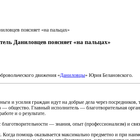
ниловцев поясняет «на пальцах»
тель Даниловцев поясняет «на пальцах»
обровольческого движения «
Даниловцы
» Юрия Белановского.
ньги и усилия граждан идут на добрые дела через посредников, т
ов — общество. Главный исполнитель — благотворительная орган
боте и о результате.
 благотворительности — знания, опыт (профессионализм) и связ
ая. Когда помощь оказывается максимально предметно и при наи