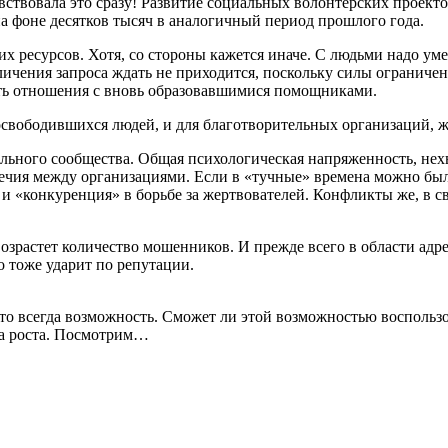
вствовала это сразу! Развитие социальных волонтерских проекто
на фоне десятков тысяч в аналогичный период прошлого года.
 ресурсов. Хотя, со стороны кажется иначе. С людьми надо уметь
чения запроса ждать не приходится, поскольку силы ограничены.
ть отношения с вновь образовавшимися помощниками.
ля освободившихся людей, и для благотворительных организаций
ьного сообщества. Общая психологическая напряженность, нехва
чия между организациями. Если в «тучные» времена можно было 
ся и «конкуренция» в борьбе за жертвователей. Конфликты же, в 
озрастет количество мошенников. И прежде всего в области адр
о тоже ударит по репутации.
то всегда возможность. Сможет ли этой возможностью воспольз
она роста. Посмотрим…