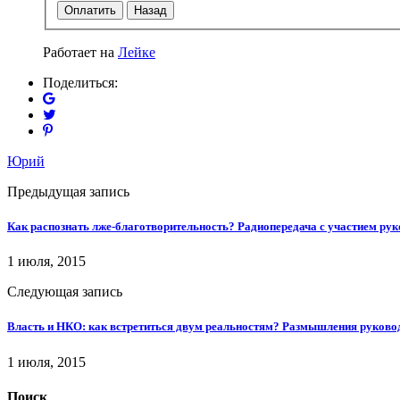
Оплатить
Назад
Работает на
Лейке
Поделиться:
Юрий
Предыдущая запись
Как распознать лже-благотворительность? Радиопередача с участием ру
1 июля, 2015
Следующая запись
Власть и НКО: как встретиться двум реальностям? Размышления руково
1 июля, 2015
Поиск