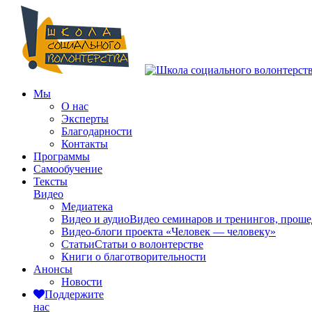
Мы
О нас
Эксперты
Благодарности
Контакты
Программы
Самообучение
Тексты
Видео
Медиатека
Видео и аудио
Видео семинаров и тренингов, прош
Видео-блоги проекта «Человек — человеку»
Статьи
Статьи о волонтерстве
Книги о благотворительности
Анонсы
Новости
Поддержите
нас