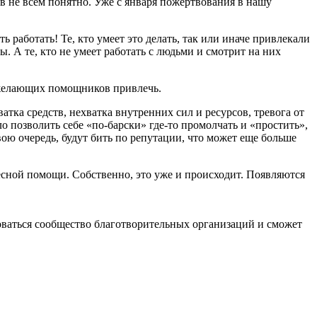
в не всем понятно. Уже с января пожертвования в нашу
 работать! Те, кто умеет это делать, так или иначе привлекали
 А те, кто не умеет работать с людьми и смотрит на них
, желающих помощников привлечь.
тка средств, нехватка внутренних сил и ресурсов, тревога от
позволить себе «по-барски» где-то промолчать и «простить»,
свою очередь, будут бить по репутации, что может еще больше
есной помощи. Собственно, это уже и происходит. Появляются
оваться сообщество благотворительных организаций и сможет