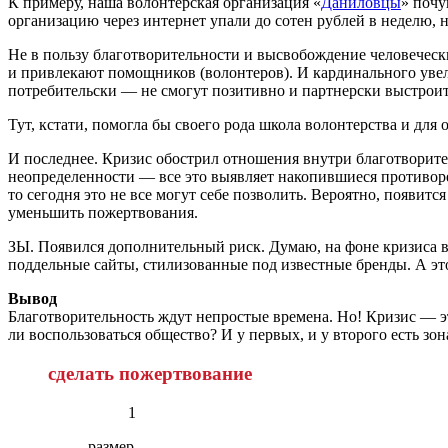
К примеру, наша волонтерская организация «
Даниловцы
» почу
организацию через интернет упали до сотен рублей в неделю, 
Не в пользу благотворительности и высвобождение человеческих
и привлекают помощников (волонтеров). И кардинального увели
потребительски — не смогут позитивно и партнерски выстрои
Тут, кстати, помогла бы своего рода школа волонтерства и д
И последнее. Кризис обострил отношения внутри благотворител
неопределенности — все это выявляет накопившиеся противоре
то сегодня это не все могут себе позволить. Вероятно, появит
уменьшить пожертвования.
ЗЫ. Появился дополнительный риск. Думаю, на фоне кризиса в
поддельные сайты, стилизованные под известные бренды. А эт
Вывод
Благотворительность ждут непростые времена. Но! Кризис — э
ли воспользоваться общество? И у первых, и у второго есть з
сделать пожертвование
1
размер