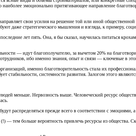
уются ясные виды и объемы стройматериалов, или конкретные спе
о наиболее эмоционально притягивающее направление благотвор
о направляет свои усилия на решение той или иной общественной
ребуют даже стратегического мышления и взгляда, к примеру, соц
последние лет пять. Она, я бы сказал, научилась питаться крохам
тельности — идут благополучателю, за вычетом 20% на благотво
отрудников, ибо именно знания, опыт и связи — ключевые в это
организаций, именно благотворительность стала их профессион
бует стабильности, системности развития. Залогом этого являют
 людей меньше. Нервозность выше. Человеческий ресурс обществ
ась.
 будут распределяться прежде всего в соответствии с эмоциями, 
а (!) — тем больше вероятность привлечь ресурсы из общества. С