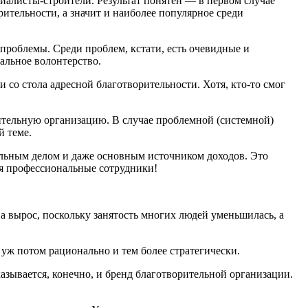
циалисты-строители. Результат понятен — в первом случае
ительности, а значит и наиболее популярное среди
 проблемы. Среди проблем, кстати, есть очевидные и
иальное волонтерство.
и со стола адресной благотворительности. Хотя, кто-то смог
рительную организацию. В случае проблемной (системной)
й теме.
альным делом и даже основным источником доходов. Это
ся профессиональные сотрудники!
а вырос, поскольку занятость многих людей уменьшилась, а
а уж потом рационально и тем более стратегически.
казывается, конечно, и бренд благотворительной организации.