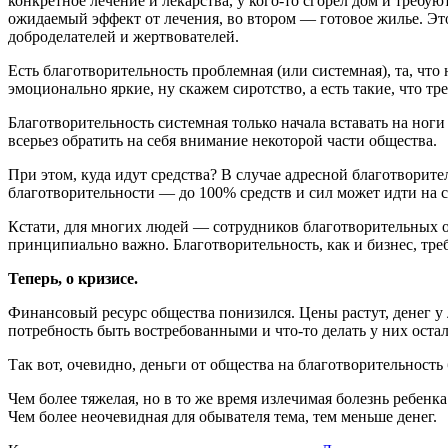
конкретное лечение и лекарства, у кого-то сгорел дом и треб
ожидаемый эффект от лечения, во втором — готовое жилье. Эт
доброделателей и жертвователей.
Есть благотворительность проблемная (или системная), та, чт
эмоционально яркие, ну скажем сиротство, а есть такие, что т
Благотворительность системная только начала вставать на ноги 
всерьез обратить на себя внимание некоторой части общества.
При этом, куда идут средства? В случае адресной благотвори
благотворительности — до 100% средств и сил может идти на с
Кстати, для многих людей — сотрудников благотворительных 
принципиально важно. Благотворительность, как и бизнес, тре
Теперь, о кризисе.
Финансовый ресурс общества понизился. Цены растут, денег у
потребность быть востребованными и что-то делать у них остал
Так вот, очевидно, деньги от общества на благотворительность
Чем более тяжелая, но в то же время излечимая болезнь ребенк
Чем более неочевидная для обывателя тема, тем меньше денег.