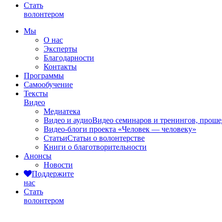
Стать
волонтером
Мы
О нас
Эксперты
Благодарности
Контакты
Программы
Самообучение
Тексты
Видео
Медиатека
Видео и аудио
Видео семинаров и тренингов, прош
Видео-блоги проекта «Человек — человеку»
Статьи
Статьи о волонтерстве
Книги о благотворительности
Анонсы
Новости
Поддержите
нас
Стать
волонтером
Статьи