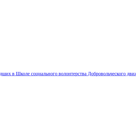
едших в Школе социального волонтерства Добровольческого дв
ку"