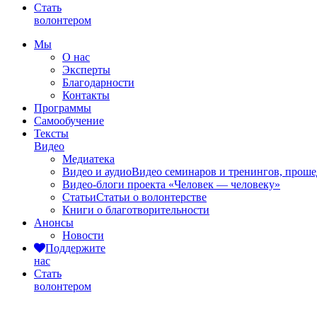
Стать
волонтером
Мы
О нас
Эксперты
Благодарности
Контакты
Программы
Самообучение
Тексты
Видео
Медиатека
Видео и аудио
Видео семинаров и тренингов, прош
Видео-блоги проекта «Человек — человеку»
Статьи
Статьи о волонтерстве
Книги о благотворительности
Анонсы
Новости
Поддержите
нас
Стать
волонтером
Видео-блоги проекта "Человек - челове