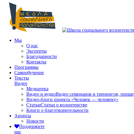
Мы
О нас
Эксперты
Благодарности
Контакты
Программы
Самообучение
Тексты
Видео
Медиатека
Видео и аудио
Видео семинаров и тренингов, прош
Видео-блоги проекта «Человек — человеку»
Статьи
Статьи о волонтерстве
Книги о благотворительности
Анонсы
Новости
Поддержите
нас