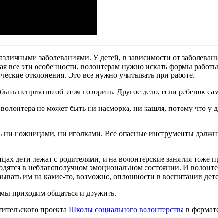
различными заболеваниями. У детей, в зависимости от заболевани
ывая все эти особенности, волонтерам нужно искать формы работ
ические отклонения. Это все нужно учитывать при работе.
ыть неприятно об этом говорить. Другое дело, если ребенок сам
олонтера не может быть ни насморка, ни кашля, потому что у де
ь ни ножницами, ни иголками. Все опасные инструменты должны 
цах дети лежат с родителями, и на волонтерские занятия тоже пр
ходятся в неблагополучном эмоциональном состоянии. И волонтер
азывать им на какие-то, возможно, оплошности в воспитании дете
, мы приходим общаться и дружить.
етительского проекта
Школы социального волонтерства
в формате