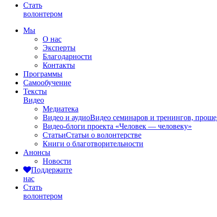
Стать
волонтером
Мы
О нас
Эксперты
Благодарности
Контакты
Программы
Самообучение
Тексты
Видео
Медиатека
Видео и аудио
Видео семинаров и тренингов, прош
Видео-блоги проекта «Человек — человеку»
Статьи
Статьи о волонтерстве
Книги о благотворительности
Анонсы
Новости
Поддержите
нас
Стать
волонтером
Видео-блоги проекта "Человек - челове