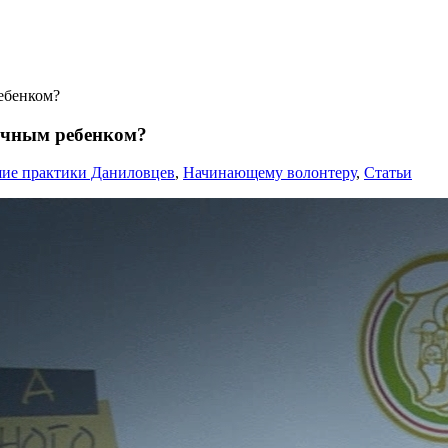
ебенком?
печным ребенком?
ие практики Даниловцев
,
Начинающему волонтеру
,
Статьи