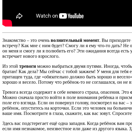
Знакомство – это очень
волнительный момент
. Вы приходите 
встречу? Как мне с ним будет? Смогу ли я ему что-то дать? Не
он меня и смогу ли я полюбить его? Эти ожидания всегда есть у
встречает нового взрослого.
Из этой
тревоги
можно выбраться двумя путями. Иногда, чтобы
братан! Как дела? Мы сейчас с тобой зажжем! У меня для тебя
притащен туда, где «обязательно должно быть хорошо и весело
хорошо и весело. Потому что ребёнок-то не соглашался, он не в
Тревога всегда содержит в себе немного страха, опасения. Это
о
Можно сначала просто войти в поле внимания ребёнка и присмот
поле его взгляда. Если он повернул голову, посмотрел на вас 
ребёнок, опуститесь на корточки. Если это человек на больничн
ваше имя. Посмотрите в глаза, скажите, как вас зовут. Спросит
Здесь вас подстерегает ещё одна западня. Когда ребёнок вам пр
если имя незнакомое, неизвестное или даже из другого языка. З