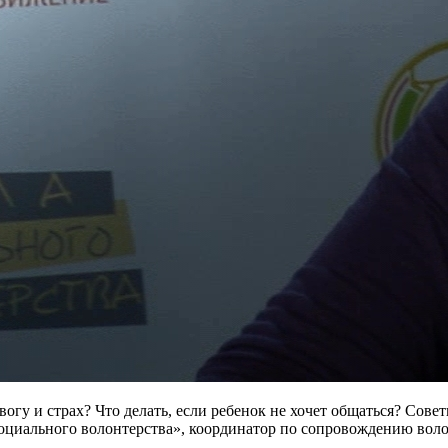
вогу и страх? Что делать, если ребенок не хочет общаться? Сов
социального волонтерства», координатор по сопровождению вол