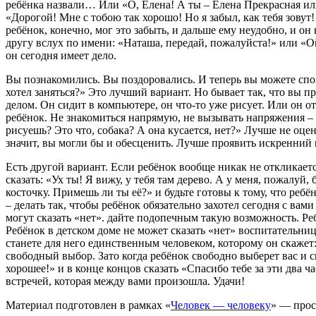
ребёнка назвали… Или «О, Елена! А ты – Елена Прекрасная или
«Дорогой! Мне с тобою так хорошо! Но я забыл, как тебя зовут
ребёнок, конечно, мог это забыть, и дальше ему неудобно, и 
другу вслух по имени: «Наташа, передай, пожалуйста!» или «Ой,
он сегодня имеет дело.
Вы познакомились. Вы поздоровались. И теперь вы можете спо
хотел заняться?» Это лучший вариант. Но бывает так, что вы 
делом. Он сидит в компьютере, он что-то уже рисует. Или он о
ребёнок. Не знакомиться напрямую, не вызывать напряжения – мо
рисуешь? Это что, собака? А она кусается, нет?» Лучше не оцен
значит, вы могли бы и обесценить. Лучше проявить искренний и
Есть другой вариант. Если ребёнок вообще никак не откликаетс
сказать: «Ух ты! Я вижу, у тебя там дерево. А у меня, пожалуй
косточку. Примешь ли ты её?» и будьте готовы к тому, что ребё
– делать так, чтобы ребёнок обязательно захотел сегодня с в
могут сказать «нет». дайте подопечным такую возможность. Ребё
Ребёнок в детском доме не может сказать «нет» воспитательниц
станете для него единственным человеком, которому он скажет: 
свободный выбор. Зато когда ребёнок свободно выберет вас и ск
хорошее!» и в конце концов сказать «Спасибо тебе за эти два 
встречей, которая между вами произошла. Удачи!
Материал подготовлен в рамках «
Человек — человеку
» — прос