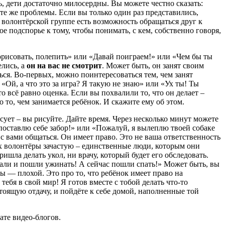
ь, дети достаточно милосердны. Вы можете честно сказать:
 те же проблемы. Если вы только один раз представились,
 волонтёрской группе есть возможность обращаться друг к
ое подспорье к тому, чтобы понимать, с кем, собственно говоря,
орисовать, полепить» или «Давай поиграем!» или «Чем бы ты
елись, а
он на вас не смотрит
. Может быть, он занят своим
ться. Во-первых, можно поинтересоваться тем, чем занят
 «Ой, а что это за игра? Я такую не знаю» или «Ух ты! Ты
то всё равно оценка. Если вы похвалили то, что он делает –
 то, чем занимается ребёнок. И скажите ему об этом.
сует – вы рисуйте. Дайте время. Через несколько минут можете
я поставлю себе забор!» или «Пожалуй, я вылеплю твоей собаке
я с вами общаться. Он имеет право. Это не ваша ответственность
ных волонтёры зачастую – единственные люди, которым они
ишла делать укол, ни врачу, который будет его обследовать.
стали и пошли ужинать! А сейчас пошли спать!» Может быть, вы
вы — плохой. Это про то, что ребёнок имеет право на
тебя в свой мир! Я готов вместе с тобой делать что-то
стоящую отдачу, и пойдёте к себе домой, наполненные той
ате видео-блогов.