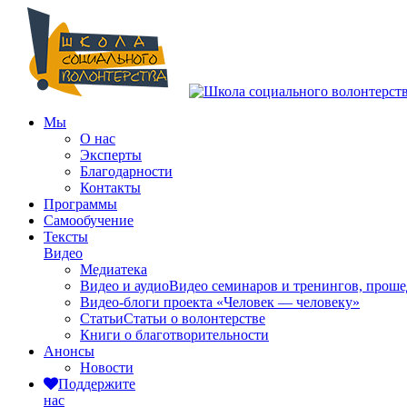
Мы
О нас
Эксперты
Благодарности
Контакты
Программы
Самообучение
Тексты
Видео
Медиатека
Видео и аудио
Видео семинаров и тренингов, прош
Видео-блоги проекта «Человек — человеку»
Статьи
Статьи о волонтерстве
Книги о благотворительности
Анонсы
Новости
Поддержите
нас