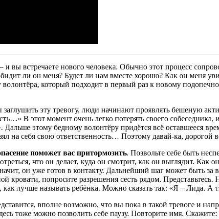
– и вы встречаете нового человека. Обычно этот процесс сопрово
 обидит ли он меня? Будет ли нам вместе хорошо? Как он меня у
 волонтёра, который подходит в первый раз к новому подопечному
 заглушить эту тревогу, люди начинают проявлять бешеную акти
 есть…» В этот момент очень легко потерять своего собеседника
». Дальше этому бедному волонтёру придётся всё оставшееся вре
зял на себя свою ответственность… Поэтому давай-ка, дорогой во
пасение поможет вас притормозить
. Позвольте себе быть несп
реться, что он делает, куда он смотрит, как он выглядит. Как о
– значит, он уже готов в контакту. Дальнейший шаг может быть з
ой кровати, попросите разрешения сесть рядом. Представьтесь. Н
е, как лучше называть ребёнка. Можно сказать так: «Я – Лида. А 
едставится, вполне возможно, что вы пока в такой тревоге и нап
десь тоже можно позволить себе паузу. Повторите имя. Скажите: 