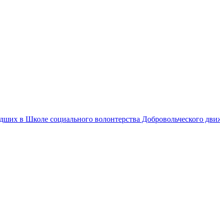
едших в Школе социального волонтерства Добровольческого дв
ку"