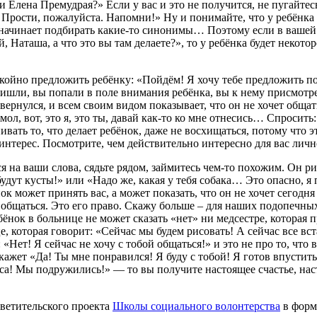
 Елена Премудрая?» Если у вас и это не получится, не пугайтес
! Прости, пожалуйста. Напомни!» Ну и понимайте, что у ребёнка
он начинает подбирать какие-то синонимы… Поэтому если в вашей
 Наташа, а что это вы там делаете?», то у ребёнка будет некотор
койно предложить ребёнку: «Пойдём! Я хочу тебе предложить п
пришли, вы попали в поле внимания ребёнка, вы к нему присмотр
твернулся, и всем своим видом показывает, что он не хочет обща
л, вот, это я, это ты, давай как-то ко мне отнесись… Спросить:
ивать то, что делает ребёнок, даже не восхищаться, потому что э
нтерес. Посмотрите, чем действительно интересно для вас лично
я на ваши слова, сядьте рядом, займитесь чем-то похожим. Он ри
, будут кусты!» или «Надо же, какая у тебя собака… Это опасно, 
нок может принять вас, а может показать, что он не хочет сегодн
ами общаться. Это его право. Скажу больше – для наших подопеч
нок в больнице не может сказать «нет» ни медсестре, которая пр
е, которая говорит: «Сейчас мы будем рисовать! А сейчас все в
«Нет! Я сейчас не хочу с тобой общаться!» и это не про то, что 
ажет «Да! Ты мне понравился! Я буду с тобой! Я готов впустить 
часа! Мы подружились!» — то вы получите настоящее счастье, на
ветительского проекта
Школы социального волонтерства
в форм