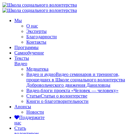
Мы
О нас
Эксперты
Благодарности
Контакты
Программы
Самообучение
Тексты
Видео
Медиатека
Видео и аудио
Видео семинаров и тренингов,
прошедших в Школе социального волонтерства
Добровольческого движения Даниловцы
Видео-блоги проекта «Человек — человеку»
Статьи
Статьи о волонтерстве
Книги о благотворительности
Анонсы
Новости
Поддержите
нас
Стать
волонтером