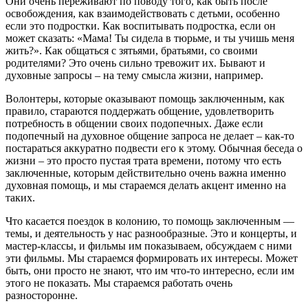
Они очень переживают по поводу того, как быть после
освобождения, как взаимодействовать с детьми, особенно
если это подростки. Как воспитывать подростка, если он
может сказать: «Мама! Ты сидела в тюрьме, и ты учишь меня
жить?». Как общаться с зятьями, братьями, со своими
родителями? Это очень сильно тревожит их. Бывают и
духовные запросы – на тему смысла жизни, например.
Волонтеры, которые оказывают помощь заключенным, как
правило, стараются поддержать общение, удовлетворить
потребность в общении своих подопечных. Даже если
подопечный на духовное общение запроса не делает – как-то
постараться аккуратно подвести его к этому. Обычная беседа о
жизни – это просто пустая трата времени, потому что есть
заключенные, которым действительно очень важна именно
духовная помощь, и мы стараемся делать акцент именно на
таких.
Что касается поездок в колонию, то помощь заключенным —
темы, и деятельность у нас разнообразные. Это и концерты, и
мастер-классы, и фильмы им показываем, обсуждаем с ними
эти фильмы. Мы стараемся формировать их интересы. Может
быть, они просто не знают, что им что-то интересно, если им
этого не показать. Мы стараемся работать очень
разносторонне.