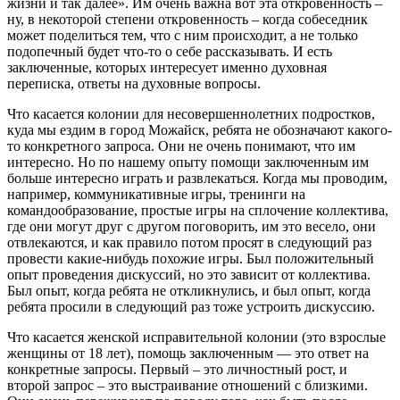
жизни и так далее». Им очень важна вот эта откровенность –
ну, в некоторой степени откровенность – когда собеседник
может поделиться тем, что с ним происходит, а не только
подопечный будет что-то о себе рассказывать. И есть
заключенные, которых интересует именно духовная
переписка, ответы на духовные вопросы.
Что касается колонии для несовершеннолетних подростков,
куда мы ездим в город Можайск, ребята не обозначают какого-
то конкретного запроса. Они не очень понимают, что им
интересно. Но по нашему опыту помощи заключенным им
больше интересно играть и развлекаться. Когда мы проводим,
например, коммуникативные игры, тренинги на
командообразование, простые игры на сплочение коллектива,
где они могут друг с другом поговорить, им это весело, они
отвлекаются, и как правило потом просят в следующий раз
провести какие-нибудь похожие игры. Был положительный
опыт проведения дискуссий, но это зависит от коллектива.
Был опыт, когда ребята не откликнулись, и был опыт, когда
ребята просили в следующий раз тоже устроить дискуссию.
Что касается женской исправительной колонии (это взрослые
женщины от 18 лет), помощь заключенным — это ответ на
конкретные запросы. Первый – это личностный рост, и
второй запрос – это выстраивание отношений с близкими.