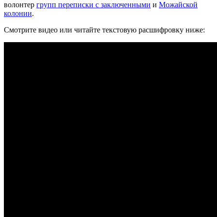
волонтер
групп переписки с заключенными
и
Можайской
колонии
.
Смотрите видео или читайте текстовую расшифровку ниже: