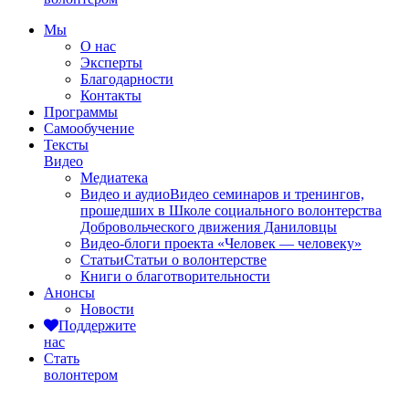
Мы
О нас
Эксперты
Благодарности
Контакты
Программы
Самообучение
Тексты
Видео
Медиатека
Видео и аудио
Видео семинаров и тренингов,
прошедших в Школе социального волонтерства
Добровольческого движения Даниловцы
Видео-блоги проекта «Человек — человеку»
Статьи
Статьи о волонтерстве
Книги о благотворительности
Анонсы
Новости
Поддержите
нас
Стать
волонтером