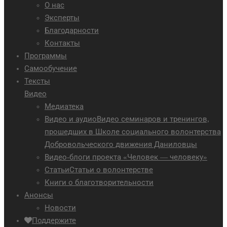
О нас
Эксперты
Благодарности
Контакты
Программы
Самообучение
Тексты
Видео
Медиатека
Видео и аудио
Видео семинаров и тренингов,
прошедших в Школе социального волонтерства
Добровольческого движения Даниловцы
Видео-блоги проекта «Человек — человеку»
Статьи
Статьи о волонтерстве
Книги о благотворительности
Анонсы
Новости
Поддержите