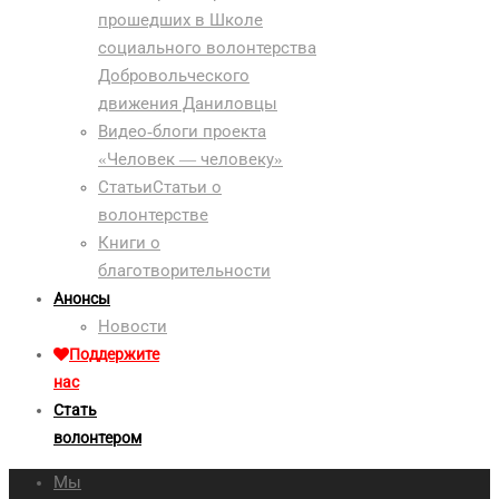
прошедших в Школе
социального волонтерства
Добровольческого
движения Даниловцы
Видео-блоги проекта
«Человек — человеку»
Статьи
Статьи о
волонтерстве
Книги о
благотворительности
Анонсы
Новости
Поддержите
нас
Стать
волонтером
Мы