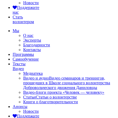
Новости
Поддержите
нас
Стать
волонтером
Мы
О нас
Эксперты
Благодарности
Контакты
Программы
Самообучение
Тексты
Видео
Медиатека
Видео и аудио
Видео семинаров и тренингов,
прошедших в Школе социального волонтерства
Добровольческого движения Даниловцы
Видео-блоги проекта «Человек — человеку»
Статьи
Статьи о волонтерстве
Книги о благотворительности
Анонсы
Новости
Поддержите