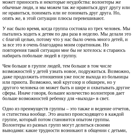
может приносить и некоторые неудобства: волонтеры же
обычные люди, и мы можем так же нравиться друг другу или
не нравиться, понимать или не понимать друг друга. Но,
опять же, в этой ситуации плюсы перевешивают.
У нас было время, когда группа состояла из трех человек. Мы
пытались ходить к детям по два раза в неделю. Мы делали это
с благой целью, потому что у нас было очень много детей, и
за все это я очень благодарна моим соратникам. Но
повторения такой ситуации мне бы не хотелось: я стараюсь
набирать побольше людей в группу.
Чем больше в группе людей, тем больше в том числе
возможностей у детей узнать новое, подружиться. Возможно,
даже продолжить отношения уже после выхода из больницы
или приюта. Возможно, мой кругозор и обширен, но у
другого человека он может быть и шире и охватывать другие
сферы. Иначе говоря, большее количество волонтеров дает
больше возможностей ребенку для «выхода» в свет.
Одно из преимуществ группы – это также и ведение отчетов,
и статистика вообще. Это анализ происходящего в каждой
группе, который потом становится опытом группы.
Волонтеры из разных групп могут делиться своими
выводами: какие трудности возникают в общении с детьми,