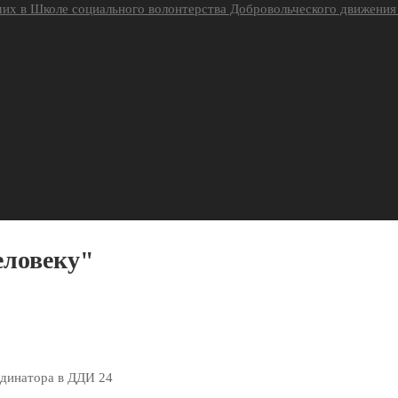
их в Школе социального волонтерства Добровольческого движени
еловеку"
рдинатора в ДДИ 24