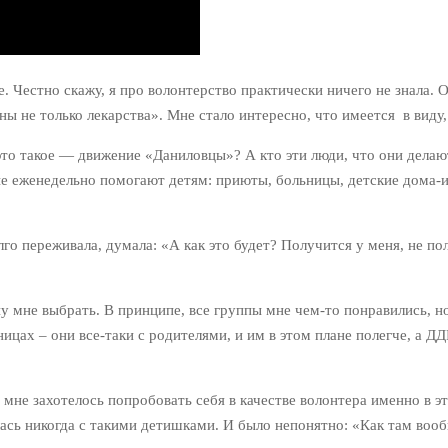
е. Честно скажу, я про волонтерство практически ничего не знала.
 не только лекарства». Мне стало интересно, что имеется в виду, 
это такое — движение «Даниловцы»? А кто эти люди, что они делаю
ые еженедельно помогают детям: приюты, больницы, детские дома-
лго переживала, думала: «А как это будет? Получится у меня, не пол
пу мне выбрать. В принципе, все группы мне чем-то понравились, но
ницах – они все-таки с родителями, и им в этом плане полегче, а 
 мне захотелось попробовать себя в качестве волонтера именно в эт
ась никогда с такими детишками. И было непонятно: «Как там вообщ