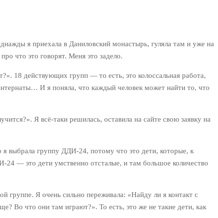
 Однажды я приехала в Даниловский монастырь, гуляла там и уже на
про что это говорят. Меня это задело.
т?». 18 действующих групп — то есть, это колоссальная работа,
интернаты… И я поняла, что каждый человек может найти то, что
учится?». Я всё-таки решилась, оставила на сайте свою заявку на
 я выбрала группу ДДИ-24, потому что это дети, которые, к
ДДИ-24 — это дети умственно отсталые, и там большое количество
ой группе. Я очень сильно переживала: «Найду ли я контакт с
е? Во что они там играют?». То есть, это же не такие дети, как