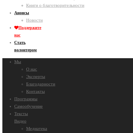
Книги о благотворительности
Анонсы
Новости
Поддержите
нас
Стать
волонтером
Мы
О нас
Эксперты
Благодарности
Контакты
Программы
Самообучение
Тексты
Видео
Медиатека