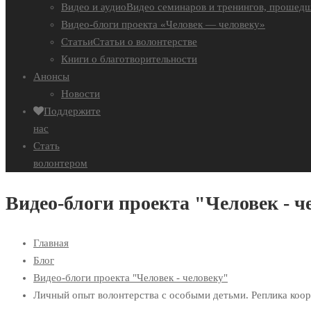
Видео и аудио
Видео семинаров и тренингов, прошедш
Видео-блоги проекта «Человек — человеку»
Статьи
Статьи о волонтерстве
Книги о благотворительности
Анонсы
Новости
Поддержите
нас
Стать
волонтером
Видео-блоги проекта "Человек - ч
Главная
Блог
Видео-блоги проекта "Человек - человеку"
Личный опыт волонтерства с особыми детьми. Реплика коо