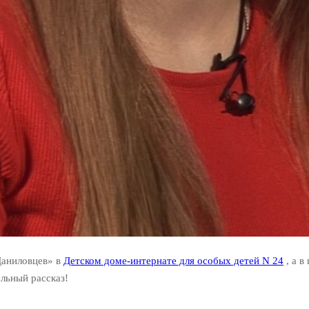
Даниловцев» в
Детском доме-интернате для особых детей N 24
, а в
льный рассказ!