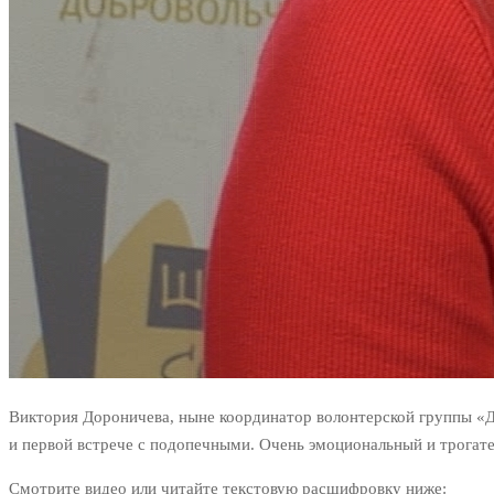
Виктория Дороничева, ныне координатор волонтерской группы «
и первой встрече с подопечными. Очень эмоциональный и трогате
Смотрите видео или читайте текстовую расшифровку ниже: