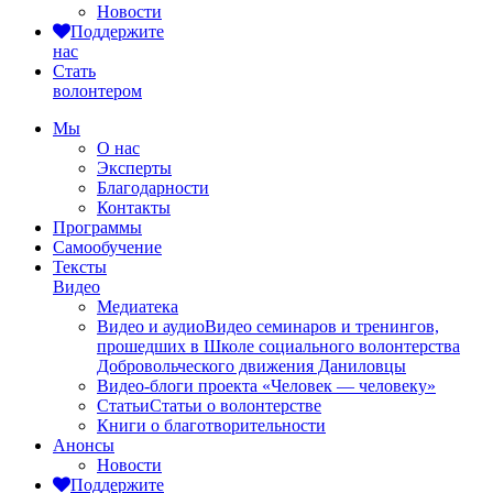
Новости
Поддержите
нас
Стать
волонтером
Мы
О нас
Эксперты
Благодарности
Контакты
Программы
Самообучение
Тексты
Видео
Медиатека
Видео и аудио
Видео семинаров и тренингов,
прошедших в Школе социального волонтерства
Добровольческого движения Даниловцы
Видео-блоги проекта «Человек — человеку»
Статьи
Статьи о волонтерстве
Книги о благотворительности
Анонсы
Новости
Поддержите