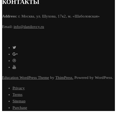
КОНТАКТЫ
Address:
г. Москва, ул. Шухова, 17к2, м. «Шаболовская»
Email:
info@danilovcy.ru
Education WordPress Theme
by
ThimPress.
Powered by WordPress.
Privacy
Terms
Sitemap
Purchase