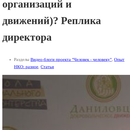
организаций и
движений)? Реплика
директора
Разделы
Видео-блоги проекта "Человек - человеку"
,
Опыт
НКО: разное
,
Статьи