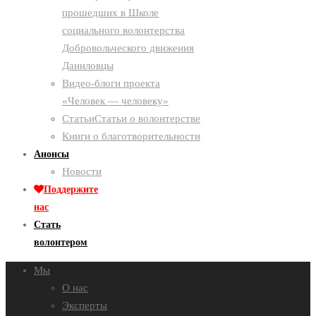
прошедших в Школе
социального волонтерства
Добровольческого движения
Даниловцы
Видео-блоги проекта
«Человек — человеку»
Статьи
Статьи о волонтерстве
Книги о благотворительности
Анонсы
Новости
Поддержите
нас
Стать
волонтером
Мы
О нас
Эксперты