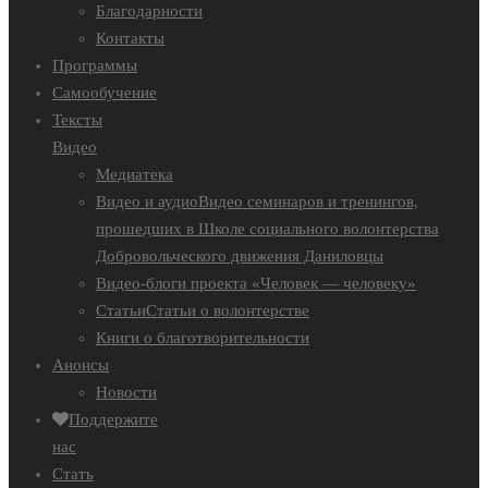
Благодарности
Контакты
Программы
Самообучение
Тексты
Видео
Медиатека
Видео и аудио
Видео семинаров и тренингов,
прошедших в Школе социального волонтерства
Добровольческого движения Даниловцы
Видео-блоги проекта «Человек — человеку»
Статьи
Статьи о волонтерстве
Книги о благотворительности
Анонсы
Новости
Поддержите
нас
Стать