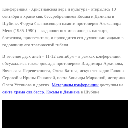
Конференция «Христианская вера и культура» открылась 10
сентября в храме свв. бессребренников Космы и Дамиана в
Шубине. Форум был посвящен памяти протоиерея Александра
Меня (1935-1990) – выдающегося миссионера, пастыря,
богослова, просветителя, и проводится его духовными чадами в
годовщину его трагической гибели.
В течение двух дней – 11-12 сентября – в рамках конференции
обсуждались также доклады протоиереев Владимира Архипова,
Вячеслава Перевезенцева, Олега Батова, искусствоведов Галины
Серовой и Ирины Языковой, поэта Зинаиды Миркиной, историка
Олега Устинова и других.
Материалы конференции
доступны на
сайте храма свв.бесср. Космы и Дамиана
в Шубине.