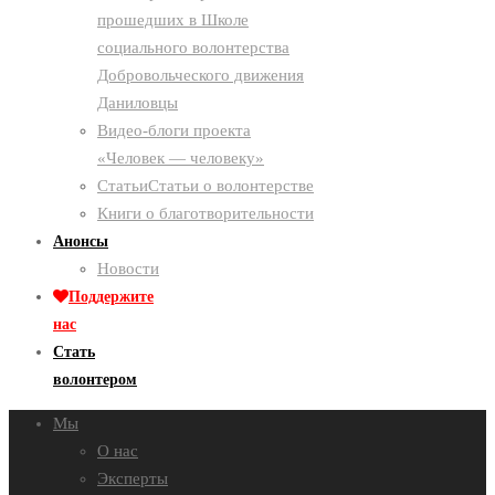
прошедших в Школе
социального волонтерства
Добровольческого движения
Даниловцы
Видео-блоги проекта
«Человек — человеку»
Статьи
Статьи о волонтерстве
Книги о благотворительности
Анонсы
Новости
Поддержите
нас
Стать
волонтером
Мы
О нас
Эксперты