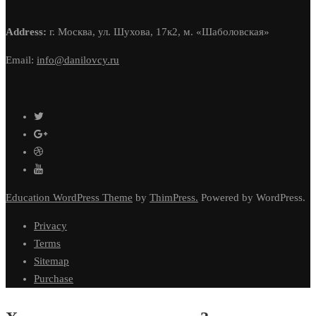
Address:
г. Москва, ул. Шухова, 17к2, м. «Шаболовская»
Email:
info@danilovcy.ru
Education WordPress Theme
by
ThimPress.
Powered by WordPress.
Privacy
Terms
Sitemap
Purchase