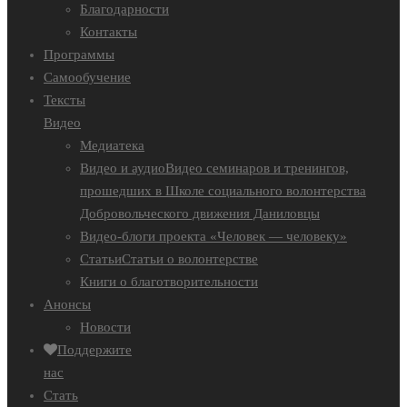
Благодарности
Контакты
Программы
Самообучение
Тексты
Видео
Медиатека
Видео и аудио
Видео семинаров и тренингов,
прошедших в Школе социального волонтерства
Добровольческого движения Даниловцы
Видео-блоги проекта «Человек — человеку»
Статьи
Статьи о волонтерстве
Книги о благотворительности
Анонсы
Новости
Поддержите
нас
Стать