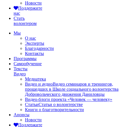
Новости
Поддержите
нас
Стать
волонтером
Мы
О нас
Эксперты
Благодарности
Контакты
Программы
Самообучение
Тексты
Видео
Медиатека
Видео и аудио
Видео семинаров и тренингов,
прошедших в Школе социального волонтерства
Добровольческого движения Даниловцы
Видео-блоги проекта «Человек — человеку»
Статьи
Статьи о волонтерстве
Книги о благотворительности
Анонсы
Новости
Поддержите