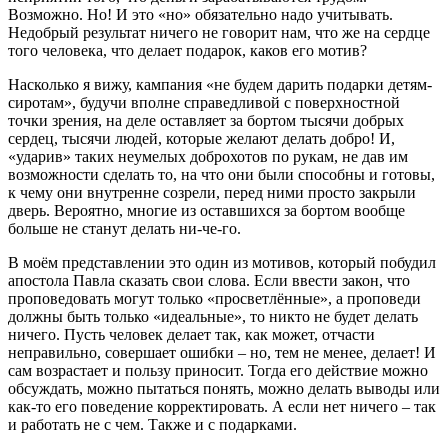
Возможно. Но! И это «но» обязательно надо учитывать.
Недобрый результат ничего не говорит нам, что же на сердце
того человека, что делает подарок, каков его мотив?
Насколько я вижу, кампания «не будем дарить подарки детям-
сиротам», будучи вполне справедливой с поверхностной
точки зрения, на деле оставляет за бортом тысячи добрых
сердец, тысячи людей, которые желают делать добро! И,
«ударив» таких неумелых доброхотов по рукам, не дав им
возможности сделать то, на что они были способны и готовы,
к чему они внутренне созрели, перед ними просто закрыли
дверь. Вероятно, многие из оставшихся за бортом вообще
больше не станут делать ни-че-го.
В моём представлении это один из мотивов, который побудил
апостола Павла сказать свои слова. Если ввести закон, что
проповедовать могут только «просветлённые», а проповеди
должны быть только «идеальные», то никто не будет делать
ничего. Пусть человек делает так, как может, отчасти
неправильно, совершает ошибки – но, тем не менее, делает! И
сам возрастает и пользу приносит. Тогда его действие можно
обсуждать, можно пытаться понять, можно делать выводы или
как-то его поведение корректировать. А если нет ничего – так
и работать не с чем. Также и с подарками.