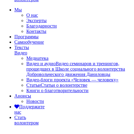
Мы
О нас
Эксперты
Благодарности
Контакты
Программы
Самообучение
Тексты
Видео
Медиатека
Видео и аудио
Видео семинаров и тренингов,
прошедших в Школе социального волонтерства
Добровольческого движения Даниловцы
Видео-блоги проекта «Человек — человеку»
Статьи
Статьи о волонтерстве
Книги о благотворительности
Анонсы
Новости
Поддержите
нас
Стать
волонтером