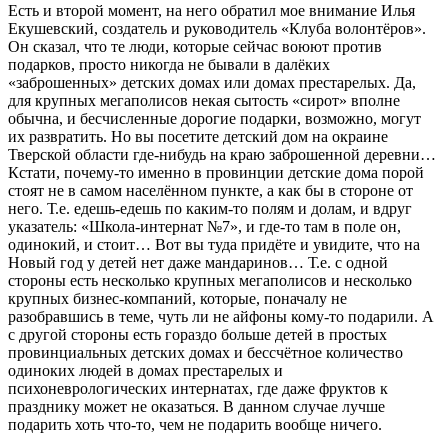
Есть и второй момент, на него обратил мое внимание Илья
Екушевский, создатель и руководитель «Клуба волонтёров».
Он сказал, что те люди, которые сейчас воюют против
подарков, просто никогда не бывали в далёких
«заброшенных» детских домах или домах престарелых. Да,
для крупных мегаполисов некая сытость «сирот» вполне
обычна, и бесчисленные дорогие подарки, возможно, могут
их развратить. Но вы посетите детский дом на окраине
Тверской области где-нибудь на краю заброшенной деревни…
Кстати, почему-то именно в провинции детские дома порой
стоят не в самом населённом пункте, а как бы в стороне от
него. Т.е. едешь-едешь по каким-то полям и долам, и вдруг
указатель: «Школа-интернат №7», и где-то там в поле он,
одинокий, и стоит… Вот вы туда придёте и увидите, что на
Новый год у детей нет даже мандаринов… Т.е. с одной
стороны есть несколько крупных мегаполисов и несколько
крупных бизнес-компаний, которые, поначалу не
разобравшись в теме, чуть ли не айфоны кому-то подарили. А
с другой стороны есть гораздо больше детей в простых
провинциальных детских домах и бессчётное количество
одиноких людей в домах престарелых и
психоневрологических интернатах, где даже фруктов к
празднику может не оказаться. В данном случае лучше
подарить хоть что-то, чем не подарить вообще ничего.