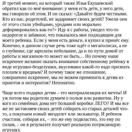
И третий момент, на который также Илья Екушевский
обратил как-то моё внимание: у меня есть дети, у него дети,
мы говорили об этом. И он сказал: «Давайте будем честными.
Кто из нас, родителей, не задаривает своих детей? Ужели они
от этого стали убийцами, уродами или морально
деформировались как-то?» Иду я с работы, увидел что-то
недорогое и забавное, что показалось мне подходящим для
моего ребенка. Если у меня есть деньги, я купил и принёс ему.
Конечно, в данном случае речь тоже идёт о мегаполисах, а не
о глубинке, где зарплаты небольшие, да и по пути домой от
работы и магазинов-то может не быть… Но почему наше
искреннее желание оказать внимание собственному ребёнку в
виде игрушки-безделушки, вкусняшки какой-то надо признать
плохим и вредным? И почему такое же отношение,
совершенно искреннее, мы не можем применить к детям из
приютов и интернатов? Непонятно.
Чаще всего подарки детям – это материализация их мечты! И
уж потом мы родители думаем о пользе или развитии. Ну у
кого из семейных дома нет большой коробки ЛЕГО? И мы все
же не заставляем своих детей собирать из старых деталей что-
то, а покупаем новый звездолет или экскаватор. И ребенок
счастлив, собирая их, – это же ему подвластно, это ему по
силам, – он в результате получает реальную потрясающую
игрушку.