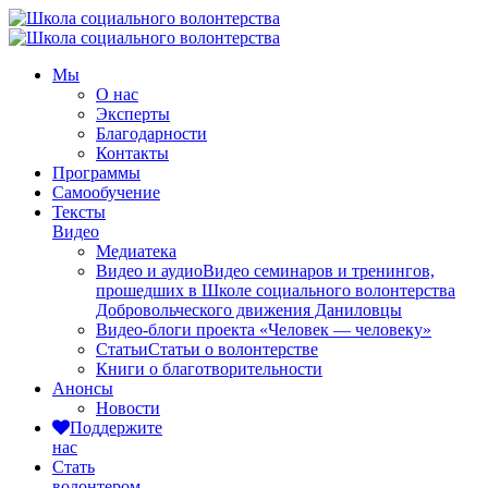
Мы
О нас
Эксперты
Благодарности
Контакты
Программы
Самообучение
Тексты
Видео
Медиатека
Видео и аудио
Видео семинаров и тренингов,
прошедших в Школе социального волонтерства
Добровольческого движения Даниловцы
Видео-блоги проекта «Человек — человеку»
Статьи
Статьи о волонтерстве
Книги о благотворительности
Анонсы
Новости
Поддержите
нас
Стать
волонтером