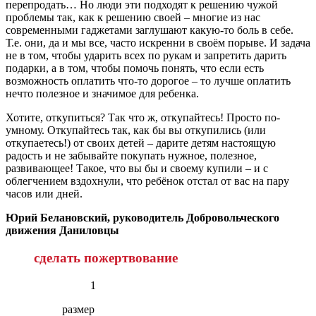
перепродать… Но люди эти подходят к решению чужой
проблемы так, как к решению своей – многие из нас
современными гаджетами заглушают какую-то боль в себе.
Т.е. они, да и мы все, часто искренни в своём порыве. И задача
не в том, чтобы ударить всех по рукам и запретить дарить
подарки, а в том, чтобы помочь понять, что если есть
возможность оплатить что-то дорогое – то лучше оплатить
нечто полезное и значимое для ребенка.
Хотите, откупиться? Так что ж, откупайтесь! Просто по-
умному. Откупайтесь так, как бы вы откупились (или
откупаетесь!) от своих детей – дарите детям настоящую
радость и не забывайте покупать нужное, полезное,
развивающее! Такое, что вы бы и своему купили – и с
облегчением вздохнули, что ребёнок отстал от вас на пару
часов или дней.
Юрий Белановский,
руководитель Добровольческого
движения Даниловцы
сделать пожертвование
1
размер