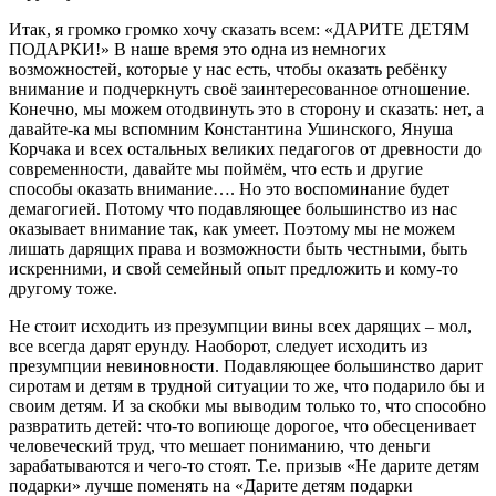
Итак, я громко громко хочу сказать всем: «ДАРИТЕ ДЕТЯМ
ПОДАРКИ!» В наше время это одна из немногих
возможностей, которые у нас есть, чтобы оказать ребёнку
внимание и подчеркнуть своё заинтересованное отношение.
Конечно, мы можем отодвинуть это в сторону и сказать: нет, а
давайте-ка мы вспомним Константина Ушинского, Януша
Корчака и всех остальных великих педагогов от древности до
современности, давайте мы поймём, что есть и другие
способы оказать внимание…. Но это воспоминание будет
демагогией. Потому что подавляющее большинство из нас
оказывает внимание так, как умеет. Поэтому мы не можем
лишать дарящих права и возможности быть честными, быть
искренними, и свой семейный опыт предложить и кому-то
другому тоже.
Не стоит исходить из презумпции вины всех дарящих – мол,
все всегда дарят ерунду. Наоборот, следует исходить из
презумпции невиновности. Подавляющее большинство дарит
сиротам и детям в трудной ситуации то же, что подарило бы и
своим детям. И за скобки мы выводим только то, что способно
развратить детей: что-то вопиюще дорогое, что обесценивает
человеческий труд, что мешает пониманию, что деньги
зарабатываются и чего-то стоят. Т.е. призыв «Не дарите детям
подарки» лучше поменять на «Дарите детям подарки