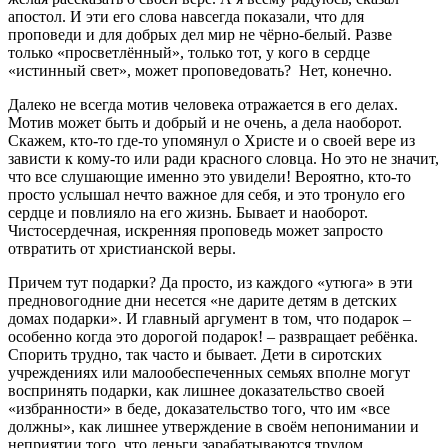
апостол. И эти его слова навсегда показали, что для
проповеди и для добрых дел мир не чёрно-белый. Разве
только «просветлённый», только тот, у кого в сердце
«истинный свет», может проповедовать? Нет, конечно.
Далеко не всегда мотив человека отражается в его делах.
Мотив может быть и добрый и не очень, а дела наоборот.
Скажем, кто-то где-то упомянул о Христе и о своей вере из
зависти к кому-то или ради красного словца. Но это не значит,
что все слушающие именно это увидели! Вероятно, кто-то
просто услышал нечто важное для себя, и это тронуло его
сердце и повлияло на его жизнь. Бывает и наоборот.
Чистосердечная, искренняя проповедь может запросто
отвратить от христианской веры.
Причем тут подарки? Да просто, из каждого «утюга» в эти
предновогодние дни несется «не дарите детям в детских
домах подарки». И главный аргумент в том, что подарок –
особенно когда это дорогой подарок! – развращает ребёнка.
Спорить трудно, так часто и бывает. Дети в сиротских
учреждениях или малообеспеченных семьях вполне могут
воспринять подарки, как лишнее доказательство своей
«избранности» в беде, доказательство того, что им «все
должны», как лишнее утверждение в своём непонимании и
неприятии того, что деньги зарабатываются трудом.