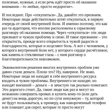
полезные, нужные, а если речь идёт просто об оказании
внимания – то любые, просто недорогие».
И последнее. Про «откупиться». Да, давайте это признаем.
Некоторые люди действительно хотят откупиться, в первую
очередь от своей внутренней боли. И именно поэтому, это как
раз та аудитория, что вполне расположена к серьезному
разговору об оказании помощи. Через «откупиться» эти люди
признают и чужую проблему и свою. И такое признание – это
открытость, прежде всего открытость к чужой радости и
благодарности, которые и исцеляют боль. А вот с человеком, у
которого внутренней боли нет, у которого сердце расчётливое,
как камень и стеклянные глаза – с ним разговор о
благотворительности невозможен.
Эквивалентом решения многих внутренних проблем уже
давно стали деньги. Плохо это? Ну, наверное. Не знаю.
Некоторые люди не находят в себе внутреннего ресурса
входить в чужие проблемы. Внутреннего не находят, но
находят внешний – деньги – и зачастую так реально помогают.
Это дорогого стоит. Да, такие люди как раз и могут по
незнанию совершить промах и купить кому-то (или дать
денег) на вещь дорогую, но по сути ненужную – ту, которой
не будут пользоваться, к примеру, как навороченный телефон
или планшет для сирот, которые те просто могут