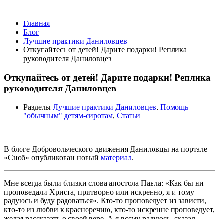
Лучшие практики Даниловцев
Главная
Блог
Лучшие практики Даниловцев
Откупайтесь от детей! Дарите подарки! Реплика
руководителя Даниловцев
Откупайтесь от детей! Дарите подарки! Реплика
руководителя Даниловцев
Разделы
Лучшие практики Даниловцев
,
Помощь
"обычным" детям-сиротам
,
Статьи
В блоге Добровольческого движения Даниловцы на портале
«Сноб» опубликован новый
материал
.
Мне всегда были близки слова апостола Павла: «Как бы ни
проповедали Христа, притворно или искренно, я и тому
радуюсь и буду радоваться». Кто-то проповедует из зависти,
кто-то из любви к красноречию, кто-то искренне проповедует,
желая рассказать о своей вере. А я всему радуюсь, сказал