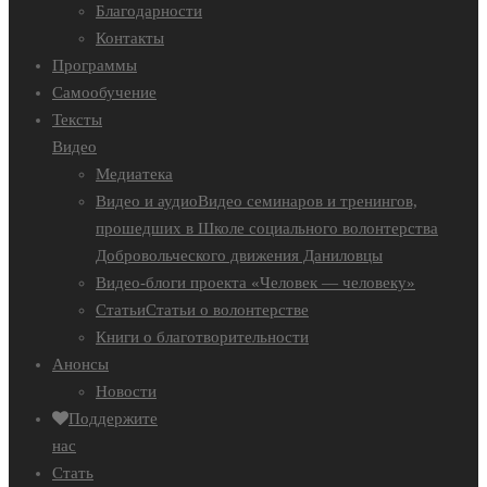
Благодарности
Контакты
Программы
Самообучение
Тексты
Видео
Медиатека
Видео и аудио
Видео семинаров и тренингов,
прошедших в Школе социального волонтерства
Добровольческого движения Даниловцы
Видео-блоги проекта «Человек — человеку»
Статьи
Статьи о волонтерстве
Книги о благотворительности
Анонсы
Новости
Поддержите
нас
Стать