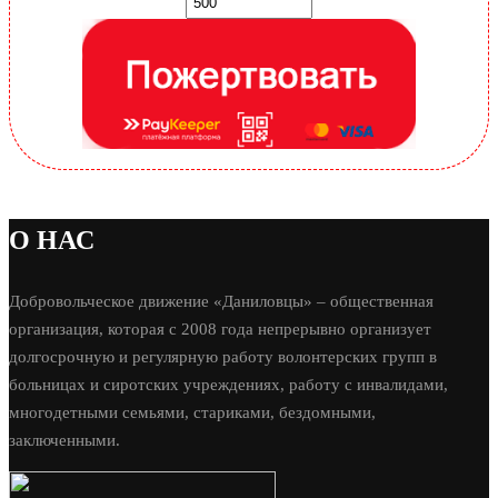
О НАС
Добровольческое движение «Даниловцы» – общественная
организация, которая с 2008 года непрерывно организует
долгосрочную и регулярную работу волонтерских групп в
больницах и сиротских учреждениях, работу с инвалидами,
многодетными семьями, стариками, бездомными,
заключенными.