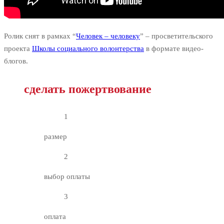
Ролик снят в рамках “
Человек – человеку
” – просветительского
проекта
Школы социального волонтерства
в формате видео-
блогов.
сделать пожертвование
1
размер
2
выбор оплаты
3
оплата