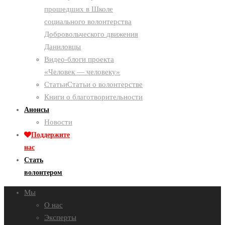
прошедших в Школе
социального волонтерства
Добровольческого движения
Даниловцы
Видео-блоги проекта
«Человек — человеку»
Статьи
Статьи о волонтерстве
Книги о благотворительности
Анонсы
Новости
Поддержите
нас
Стать
волонтером
Мы
О нас
Эксперты