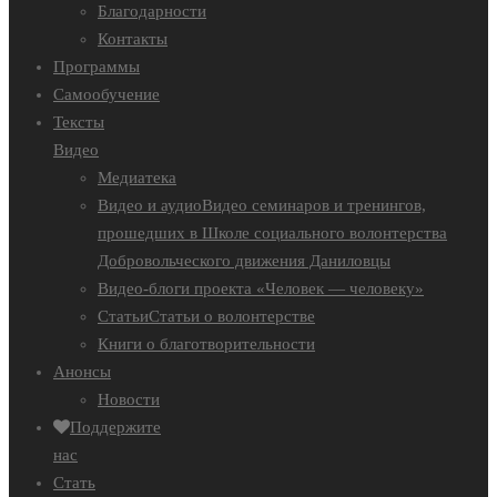
Благодарности
Контакты
Программы
Самообучение
Тексты
Видео
Медиатека
Видео и аудио
Видео семинаров и тренингов,
прошедших в Школе социального волонтерства
Добровольческого движения Даниловцы
Видео-блоги проекта «Человек — человеку»
Статьи
Статьи о волонтерстве
Книги о благотворительности
Анонсы
Новости
Поддержите
нас
Стать