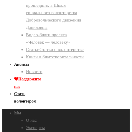
прошедших в Школе
социального волонтерства
Добровольческого движения
Даниловцы
Видео-блоги проекта
«Человек — человеку»
Статьи
Статьи о волонтерстве
Книги о благотворительности
Анонсы
Новости
Поддержите
нас
Стать
волонтером
Мы
О нас
Эксперты