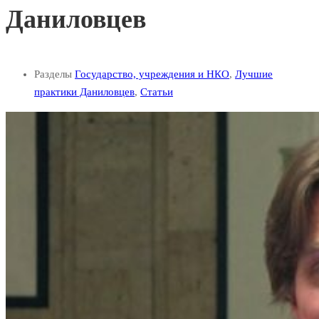
Даниловцев
Разделы
Государство, учреждения и НКО
,
Лучшие
практики Даниловцев
,
Статьи