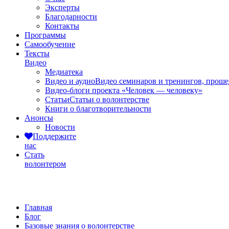
Эксперты
Благодарности
Контакты
Программы
Самообучение
Тексты
Видео
Медиатека
Видео и аудио
Видео семинаров и тренингов, прош
Видео-блоги проекта «Человек — человеку»
Статьи
Статьи о волонтерстве
Книги о благотворительности
Анонсы
Новости
Поддержите
нас
Стать
волонтером
Базовые знания о волонтерстве
Главная
Блог
Базовые знания о волонтерстве