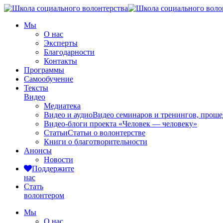
Мы
О нас
Эксперты
Благодарности
Контакты
Программы
Самообучение
Тексты
Видео
Медиатека
Видео и аудио
Видео семинаров и тренингов, прош
Видео-блоги проекта «Человек — человеку»
Статьи
Статьи о волонтерстве
Книги о благотворительности
Анонсы
Новости
Поддержите
нас
Стать
волонтером
Мы
О нас