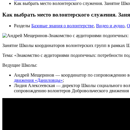
Как выбрать место волонтерского служения. Занятие Шк
Как выбрать место волонтерского служения. За
Разделы
Базовые знания о волонтерстве
,
Видео и аудио
,
О
Занятие Школы координаторов волонтерских групп в рамках Ш
Тема: «Знакомство с аудиториями подопечных: потребности под
Ведущие Школы:
Андрей Мещеринов — координатор по сопровождению вол
движения «Даниловцы»
;
Лидия Алексеевская — директор Школы социального волон
сопровождению волонтеров Добровольческого движения 