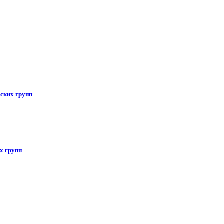
ских групп
х групп