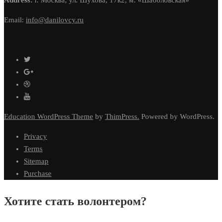
Address:
г. Москва, ул. Шухова, 17к2, м. «Шаболовская»
Email:
info@danilovcy.ru
Education WordPress Theme
by
ThimPress.
Powered by WordPress.
Privacy
Terms
Sitemap
Purchase
Хотите стать волонтером?