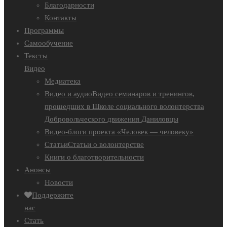
Благодарности
Контакты
Программы
Самообучение
Тексты
Видео
Медиатека
Видео и аудио
Видео семинаров и тренингов,
прошедших в Школе социального волонтерства
Добровольческого движения Даниловцы
Видео-блоги проекта «Человек — человеку»
Статьи
Статьи о волонтерстве
Книги о благотворительности
Анонсы
Новости
Поддержите
нас
Стать