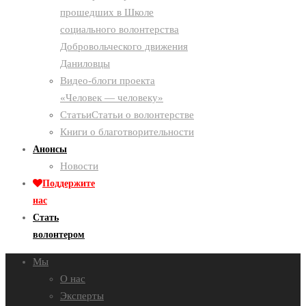
прошедших в Школе
социального волонтерства
Добровольческого движения
Даниловцы
Видео-блоги проекта
«Человек — человеку»
Статьи
Статьи о волонтерстве
Книги о благотворительности
Анонсы
Новости
Поддержите
нас
Стать
волонтером
Мы
О нас
Эксперты