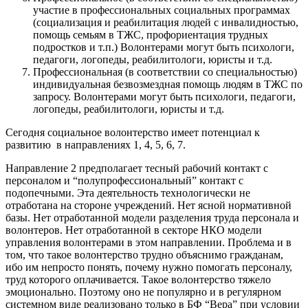
участие в профессиональных социальных программах
(социализация и реабилитация людей с инвалидностью,
помощь семьям в ТЖС, профориентация трудных
подростков и т.п.) Волонтерами могут быть психологи,
педагоги, логопеды, реабилитологи, юристы и т.д.
Профессиональная (в соответствии со специальностью)
индивидуальная безвозмездная помощь людям в ТЖС по
запросу. Волонтерами могут быть психологи, педагоги,
логопеды, реабилитологи, юристы и т.д.
Сегодня социальное волонтерство имеет потенциал к
развитию в направлениях 1, 4, 5, 6, 7.
Направление 2 предполагает тесный рабочий контакт с
персоналом и “полупрофессиональный” контакт с
подопечными. Эта деятельность технологически не
отработана на стороне учреждений. Нет ясной нормативной
базы. Нет отработанной модели разделения труда персонала и
волонтеров. Нет отработанной в секторе НКО модели
управления волонтерами в этом направлении. Проблема и в
том, что такое волонтерство трудно объяснимо гражданам,
ибо им непросто понять, почему нужно помогать персоналу,
труд которого оплачивается. Такое волонтерство тяжело
эмоционально. Поэтому оно не популярно и в регулярном
системном виде реализовано только в БФ “Вера” при условии