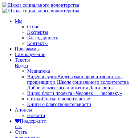
Мы
О нас
Эксперты
Благодарности
Контакты
Программы
Самообучение
Тексты
Видео
Медиатека
Видео и аудио
Видео семинаров и тренингов,
прошедших в Школе социального волонтерства
Добровольческого движения Даниловцы
Видео-блоги проекта «Человек — человеку»
Статьи
Статьи о волонтерстве
Книги о благотворительности
Анонсы
Новости
Поддержите
нас
Стать
волонтером