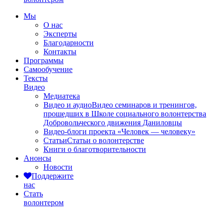
Мы
О нас
Эксперты
Благодарности
Контакты
Программы
Самообучение
Тексты
Видео
Медиатека
Видео и аудио
Видео семинаров и тренингов,
прошедших в Школе социального волонтерства
Добровольческого движения Даниловцы
Видео-блоги проекта «Человек — человеку»
Статьи
Статьи о волонтерстве
Книги о благотворительности
Анонсы
Новости
Поддержите
нас
Стать
волонтером