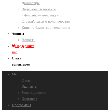
Даниловцы
Видео-блоги проекта
«Человек — человеку»
Статьи
Статьи о волонтерстве
Книги о благотворительности
Анонсы
Новости
Поддержите
нас
Стать
волонтером
Мы
О нас
Эксперты
Благодарности
Контакты
Программы