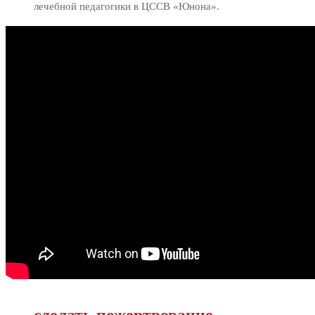
лечебной педагогики в ЦССВ «Юнона».