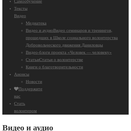
Самообучение
Тексты
Видео
Медиатека
Видео и аудио
Видео семинаров и тренингов,
прошедших в Школе социального волонтерства
Добровольческого движения Даниловцы
Видео-блоги проекта «Человек — человеку»
Статьи
Статьи о волонтерстве
Книги о благотворительности
Анонсы
Новости
Поддержите
нас
Стать
волонтером
Видео и аудио