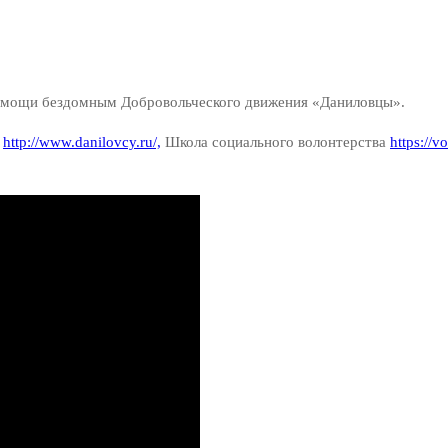
омощи бездомным Добровольческого движения «Даниловцы».
»
http://www.danilovcy.ru/,
Школа социального волонтерства
https://v