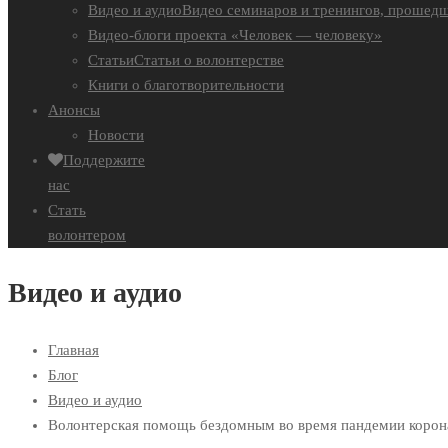
Видео и аудио
Видео семинаров и тренингов, прошедш
Видео-блоги проекта «Человек — человеку»
Статьи
Статьи о волонтерстве
Книги о благотворительности
Анонсы
Новости
Поддержите
нас
Стать
волонтером
Видео и аудио
Главная
Блог
Видео и аудио
Волонтерская помощь бездомным во время пандемии корон