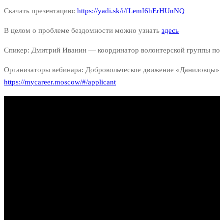
Скачать презентацию:
https://yadi.sk/i/fLemI6hErHUnNQ
В целом о проблеме бездомности можно узнать
здесь
Спикер: Дмитрий Иванин — координатор волонтерской группы п
Организаторы вебинара: Добровольческое движение «Даниловцы
https://mycareer.moscow/#/applicant