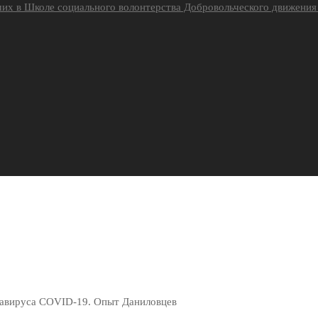
их в Школе социального волонтерства Добровольческого движени
авируса COVID-19. Опыт Даниловцев