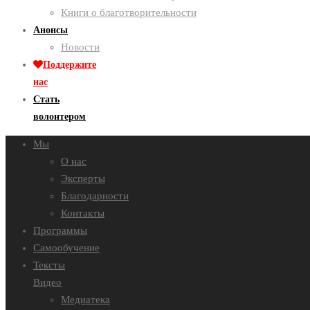
Книги о благотворительности
Анонсы
Новости
Поддержите
нас
Стать
волонтером
Мы
О нас
Эксперты
Благодарности
Контакты
Программы
Самообучение
Тексты
Видео
Медиатека