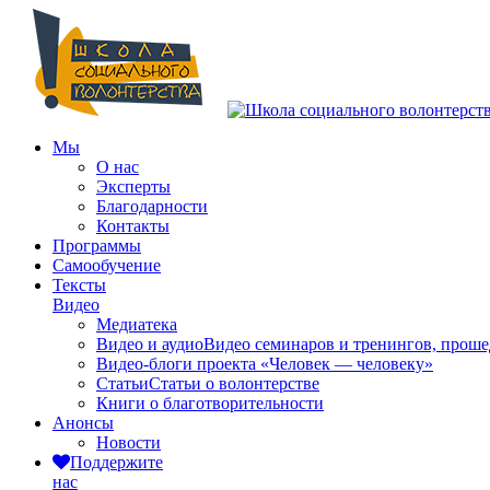
Мы
О нас
Эксперты
Благодарности
Контакты
Программы
Самообучение
Тексты
Видео
Медиатека
Видео и аудио
Видео семинаров и тренингов, прош
Видео-блоги проекта «Человек — человеку»
Статьи
Статьи о волонтерстве
Книги о благотворительности
Анонсы
Новости
Поддержите
нас