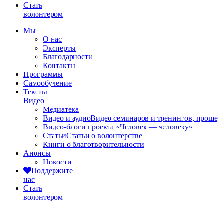
Стать
волонтером
Мы
О нас
Эксперты
Благодарности
Контакты
Программы
Самообучение
Тексты
Видео
Медиатека
Видео и аудио
Видео семинаров и тренингов, прош
Видео-блоги проекта «Человек — человеку»
Статьи
Статьи о волонтерстве
Книги о благотворительности
Анонсы
Новости
Поддержите
нас
Стать
волонтером
Видео и аудио