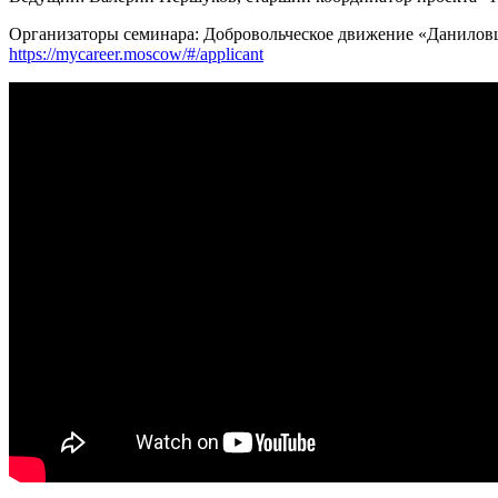
Организаторы семинара: Добровольческое движение «Данило
https://mycareer.moscow/#/applicant