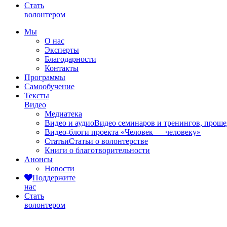
Стать
волонтером
Мы
О нас
Эксперты
Благодарности
Контакты
Программы
Самообучение
Тексты
Видео
Медиатека
Видео и аудио
Видео семинаров и тренингов, прош
Видео-блоги проекта «Человек — человеку»
Статьи
Статьи о волонтерстве
Книги о благотворительности
Анонсы
Новости
Поддержите
нас
Стать
волонтером
Видео и аудио