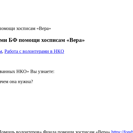
помощи хосписам «Вера»
ами БФ помощи хосписам «Вера»
м
,
Работа с волонтерами в НКО
ованных НКО» Вы узнаете:
ачем она нужна?
«Помощь волонтеров» Фонда помощи хосписам «Вера»
https://fond