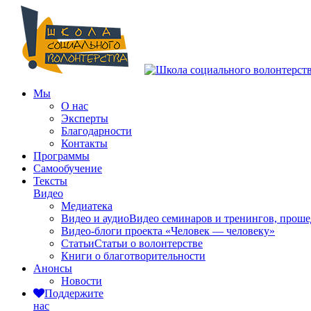
Мы
О нас
Эксперты
Благодарности
Контакты
Программы
Самообучение
Тексты
Видео
Медиатека
Видео и аудио
Видео семинаров и тренингов, прош
Видео-блоги проекта «Человек — человеку»
Статьи
Статьи о волонтерстве
Книги о благотворительности
Анонсы
Новости
Поддержите
нас