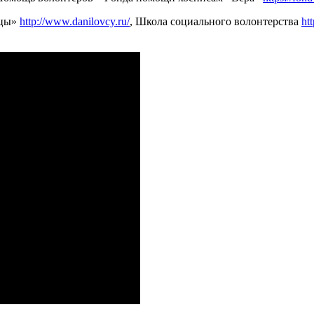
вцы»
http://www.danilovcy.ru/
, Школа социального волонтерства
htt