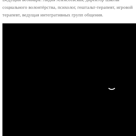
социального волонтёрства, психолог, гештальт-терапевт, игровой
терапевт, ведущая интегративных групп общения.