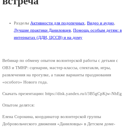
встреча
Разделы
Активности для подопечных
,
Видео и аудио
,
Лучшие практики Даниловцев
,
Помощь особым детям: в
интернатах (ДДИ, ЦССВ) и на дому
Вебинар по обмену опытом волонтерской работы с детьми с
ОВЗ и ТМНР: сценарии, мастер-классы, спектакли, игры,
развлечения на прогулке, а также варианты празднования
«особого» Нового года.
Скачать презентацию: https://disk.yandex.ru/i/3B5gCpKjw-NhEg
Опытом делятся:
Елена Сорокина, координатор волонтерской группы
Добровольческого движения «Даниловцы» в Детском доме-