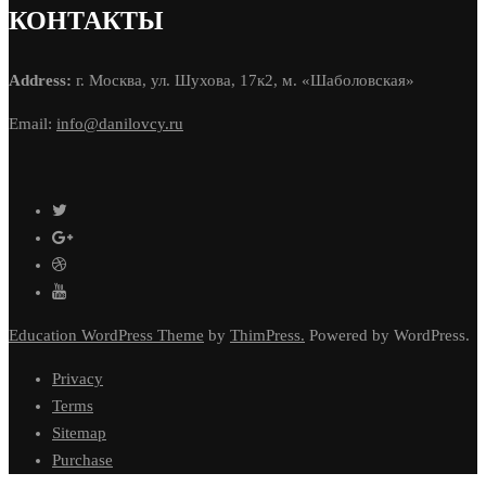
КОНТАКТЫ
Address:
г. Москва, ул. Шухова, 17к2, м. «Шаболовская»
Email:
info@danilovcy.ru
Education WordPress Theme
by
ThimPress.
Powered by WordPress.
Privacy
Terms
Sitemap
Purchase