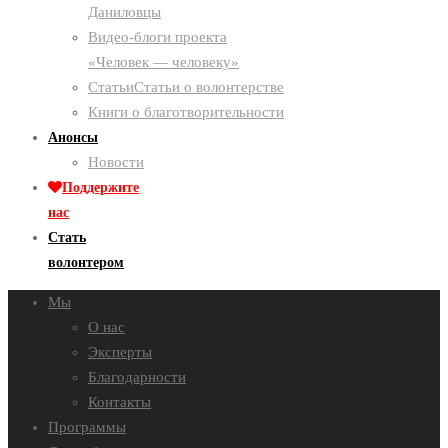
Даниловцы
Видео-блоги проекта
«Человек — человеку»
Статьи
Статьи о волонтерстве
Книги о благотворительности
Анонсы
Новости
Поддержите
нас
Стать
волонтером
Мы
О нас
Эксперты
Благодарности
Контакты
Программы