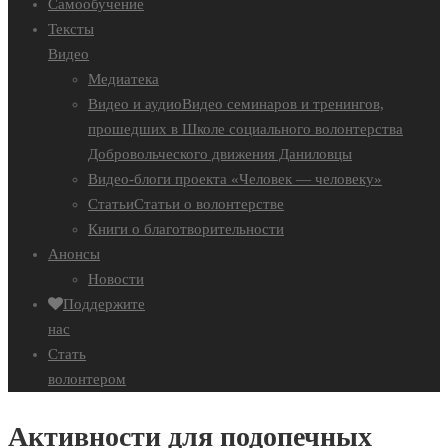
Самообучение
Тексты
Видео
Медиатека
Видео и аудио
Видео семинаров и тренингов,
прошедших в Школе социального волонтерства
Добровольческого движения Даниловцы
Видео-блоги проекта «Человек — человеку»
Статьи
Статьи о волонтерстве
Книги о благотворительности
Анонсы
Новости
Поддержите
нас
Стать
волонтером
Активности для подопечных