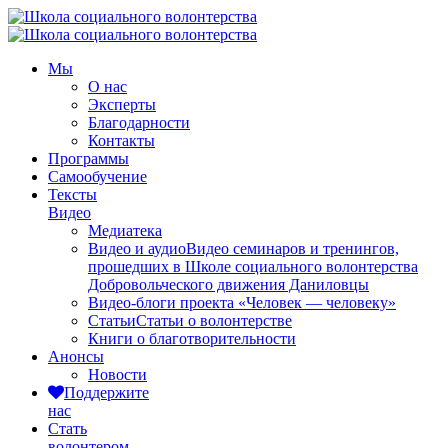
Мы
О нас
Эксперты
Благодарности
Контакты
Программы
Самообучение
Тексты
Видео
Медиатека
Видео и аудио
Видео семинаров и тренингов,
прошедших в Школе социального волонтерства
Добровольческого движения Даниловцы
Видео-блоги проекта «Человек — человеку»
Статьи
Статьи о волонтерстве
Книги о благотворительности
Анонсы
Новости
Поддержите
нас
Стать
волонтером