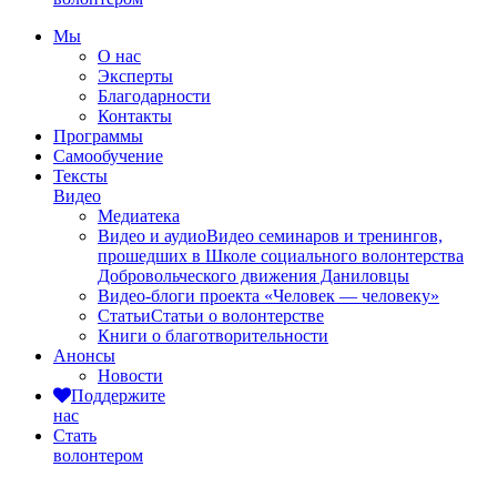
Мы
О нас
Эксперты
Благодарности
Контакты
Программы
Самообучение
Тексты
Видео
Медиатека
Видео и аудио
Видео семинаров и тренингов,
прошедших в Школе социального волонтерства
Добровольческого движения Даниловцы
Видео-блоги проекта «Человек — человеку»
Статьи
Статьи о волонтерстве
Книги о благотворительности
Анонсы
Новости
Поддержите
нас
Стать
волонтером