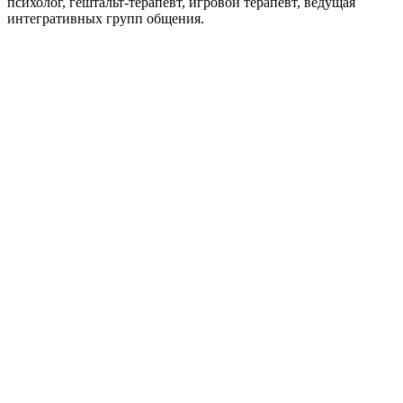
психолог, гештальт-терапевт, игровой терапевт, ведущая
интегративных групп общения.