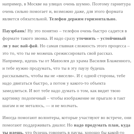
например, в Москве на улицах очень шумно. Поэтому гарнитура
очень сильно помогает и, возможно даже, для этого формата
является обязательной.
Телефон держим горизонтально.
Пауэрбанк
! Ну это понятно – телефон очень быстро садится в
формате такого звонка. И надо сразу
уточнить – устойчивый
ли у вас вай-фай
. Но самая главная сложность этого процесса –
это то, что ты не можешь срежиссировать свой рассказ.
Например, идешь ты от Мавзолея до храма Василия Блаженного,
и тебе нужно продумать, что ты в эту паузу будешь
рассказывать, чтобы вы не «висели». И с одной стороны, тебе
надо двигаться быстро, а потом у какого-то объекта
замедлиться. И вот тебе надо думать о том, как видит твою
картинку подопечный – чтобы изображение не прыгало в такт
шагам и не металось, — и не молчать.
Иногда помогают волонтеры, которые участвуют во встрече, они
помогают поддерживать диалог. Но
надо продумать план, куда
ты идешь
, что будешь говорить в паузы, хорошо бы какой-то