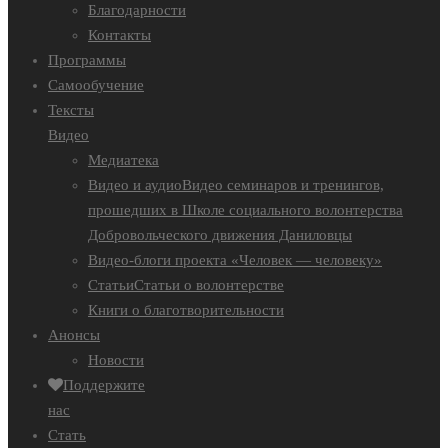
Благодарности
Контакты
Программы
Самообучение
Тексты
Видео
Медиатека
Видео и аудио
Видео семинаров и тренингов,
прошедших в Школе социального волонтерства
Добровольческого движения Даниловцы
Видео-блоги проекта «Человек — человеку»
Статьи
Статьи о волонтерстве
Книги о благотворительности
Анонсы
Новости
Поддержите
нас
Стать