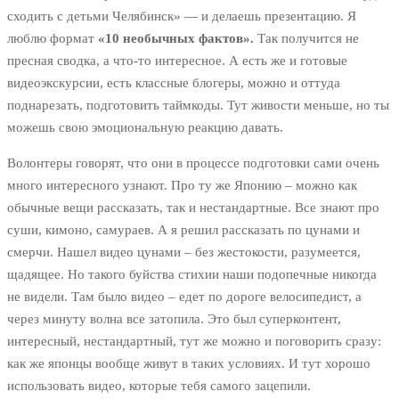
сходить с детьми Челябинск» — и делаешь презентацию. Я
люблю формат
«10 необычных фактов».
Так получится не
пресная сводка, а что-то интересное. А есть же и готовые
видеоэкскурсии, есть классные блогеры, можно и оттуда
поднарезать, подготовить таймкоды. Тут живости меньше, но ты
можешь свою эмоциональную реакцию давать.
Волонтеры говорят, что они в процессе подготовки сами очень
много интересного узнают. Про ту же Японию – можно как
обычные вещи рассказать, так и нестандартные. Все знают про
суши, кимоно, самураев. А я решил рассказать по цунами и
смерчи. Нашел видео цунами – без жестокости, разумеется,
щадящее. Но такого буйства стихии наши подопечные никогда
не видели. Там было видео – едет по дороге велосипедист, а
через минуту волна все затопила. Это был суперконтент,
интересный, нестандартный, тут же можно и поговорить сразу:
как же японцы вообще живут в таких условиях. И тут хорошо
использовать видео, которые тебя самого зацепили.