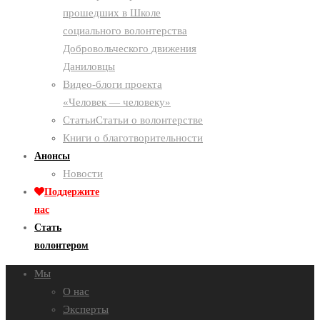
прошедших в Школе
социального волонтерства
Добровольческого движения
Даниловцы
Видео-блоги проекта
«Человек — человеку»
Статьи
Статьи о волонтерстве
Книги о благотворительности
Анонсы
Новости
Поддержите
нас
Стать
волонтером
Мы
О нас
Эксперты