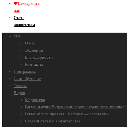
Поддержите
нас
Стать
волонтером
Мы
О нас
Эксперты
Благодарности
Контакты
Программы
Самообучение
Тексты
Видео
Медиатека
Видео и аудио
Видео семинаров и тренингов, прошедш
Видео-блоги проекта «Человек — человеку»
Статьи
Статьи о волонтерстве