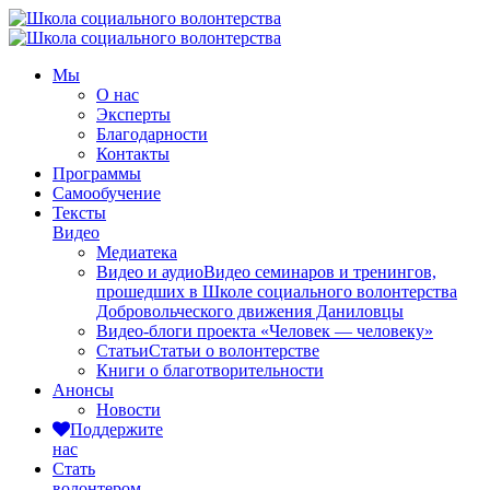
Мы
О нас
Эксперты
Благодарности
Контакты
Программы
Самообучение
Тексты
Видео
Медиатека
Видео и аудио
Видео семинаров и тренингов,
прошедших в Школе социального волонтерства
Добровольческого движения Даниловцы
Видео-блоги проекта «Человек — человеку»
Статьи
Статьи о волонтерстве
Книги о благотворительности
Анонсы
Новости
Поддержите
нас
Стать
волонтером