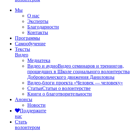
Мы
О нас
Эксперты
Благодарности
Контакты
Программы
Самообучение
Тексты
Видео
Медиатека
Видео и аудио
Видео семинаров и тренингов,
прошедших в Школе социального волонтерства
Добровольческого движения Даниловцы
Видео-блоги проекта «Человек — человеку»
Статьи
Статьи о волонтерстве
Книги о благотворительности
Анонсы
Новости
Поддержите
нас
Стать
волонтером