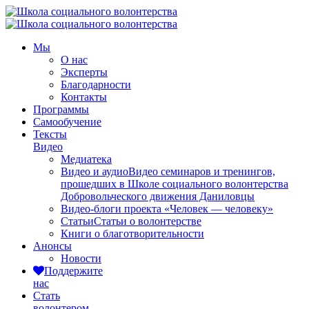
Мы
О нас
Эксперты
Благодарности
Контакты
Программы
Самообучение
Тексты
Видео
Медиатека
Видео и аудио
Видео семинаров и тренингов,
прошедших в Школе социального волонтерства
Добровольческого движения Даниловцы
Видео-блоги проекта «Человек — человеку»
Статьи
Статьи о волонтерстве
Книги о благотворительности
Анонсы
Новости
Поддержите
нас
Стать
волонтером