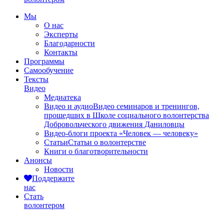
Мы
О нас
Эксперты
Благодарности
Контакты
Программы
Самообучение
Тексты
Видео
Медиатека
Видео и аудио
Видео семинаров и тренингов,
прошедших в Школе социального волонтерства
Добровольческого движения Даниловцы
Видео-блоги проекта «Человек — человеку»
Статьи
Статьи о волонтерстве
Книги о благотворительности
Анонсы
Новости
Поддержите
нас
Стать
волонтером