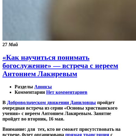
27
Май
«Как научиться понимать
богослужение» — встреча с иереем
Антонием Лакиревым
Разделы
Анонсы
Комментарии
Нет комментариев
В
Добровольческом движении Даниловцы
пройдет
очередная встреча из серии «Основы христианского
учения» с иереем Антонием Лакиревым. Занятие
пройдет
во вторник, 16 мая
.
Внимание:
для тех, кто не сможет присутствовать на
встрече, будет организована
прямая трансляция
с