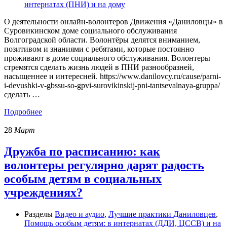
интернатах (ПНИ) и на дому
О деятельности онлайн-волонтеров Движения «Даниловцы» в
Суровикинском доме социального обслуживания
Волгоградской области. Волонтёры делятся вниманием,
позитивом и знаниями с ребятами, которые постоянно
проживают в доме социального обслуживания. Волонтеры
стремятся сделать жизнь людей в ПНИ разнообразней,
насыщеннее и интересней. https://www.danilovcy.ru/cause/parni-
i-devushki-v-gbssu-so-gpvi-surovikinskij-pni-tantsevalnaya-gruppa/
сделать …
Подробнее
28
Март
Дружба по расписанию: как
волонтеры регулярно дарят радость
особым детям в социальных
учреждениях?
Разделы
Видео и аудио
,
Лучшие практики Даниловцев
,
Помощь особым детям: в интернатах (ДДИ, ЦССВ) и на