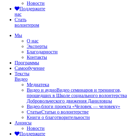
Новости
Поддержите
нас
Стать
волонтером
Мы
О нас
Эксперты
Благодарности
Контакты
Программы
Самообучение
Тексты
Видео
Медиатека
Видео и аудио
Видео семинаров и тренингов,
прошедших в Школе социального волонтерства
Добровольческого движения Даниловцы
Видео-блоги проекта «Человек — человеку»
Статьи
Статьи о волонтерстве
Книги о благотворительности
Анонсы
Новости
Поддержите