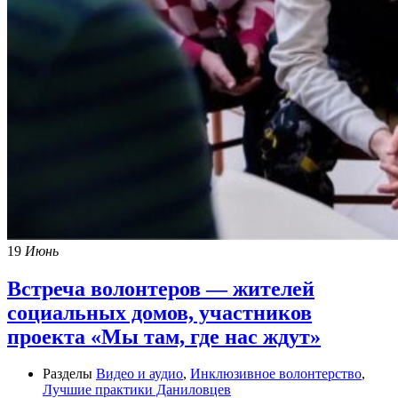
19
Июнь
Встреча волонтеров — жителей
социальных домов, участников
проекта «Мы там, где нас ждут»
Разделы
Видео и аудио
,
Инклюзивное волонтерство
,
Лучшие практики Даниловцев