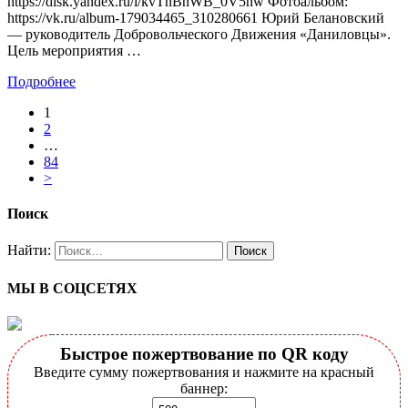
https://disk.yandex.ru/i/kvThBhWB_0V5hw Фотоальбом:
https://vk.ru/album-179034465_310280661 Юрий Белановский
— руководитель Добровольческого Движения «Даниловцы».
Цель мероприятия …
Подробнее
1
2
…
84
>
Поиск
Найти:
МЫ В СОЦСЕТЯХ
Быстрое пожертвование по QR коду
Введите сумму пожертвования и нажмите на красный
баннер: