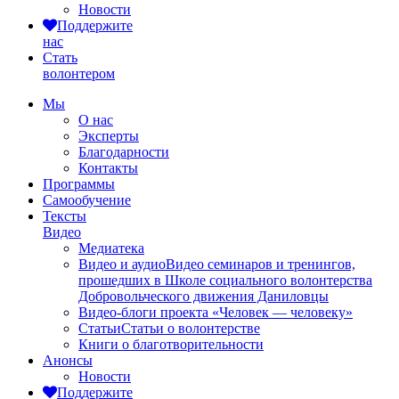
Новости
Поддержите
нас
Стать
волонтером
Мы
О нас
Эксперты
Благодарности
Контакты
Программы
Самообучение
Тексты
Видео
Медиатека
Видео и аудио
Видео семинаров и тренингов,
прошедших в Школе социального волонтерства
Добровольческого движения Даниловцы
Видео-блоги проекта «Человек — человеку»
Статьи
Статьи о волонтерстве
Книги о благотворительности
Анонсы
Новости
Поддержите