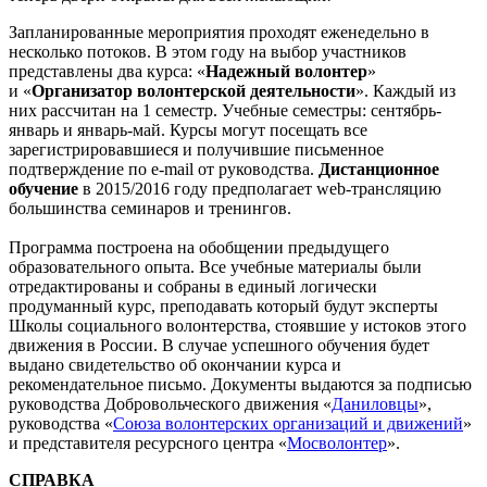
Запланированные мероприятия проходят еженедельно в
несколько потоков. В этом году на выбор участников
представлены два курса: «
Надежный волонтер
»
и «
Организатор волонтерской деятельности
». Каждый из
них рассчитан на 1 семестр. Учебные семестры: сентябрь-
январь и январь-май. Курсы могут посещать все
зарегистрировавшиеся и получившие письменное
подтверждение по e-mail от руководства.
Дистанционное
обучение
в 2015/2016 году предполагает web-трансляцию
большинства семинаров и тренингов.
Программа построена на обобщении предыдущего
образовательного опыта. Все учебные материалы были
отредактированы и собраны в единый логически
продуманный курс, преподавать который будут эксперты
Школы социального волонтерства, стоявшие у истоков этого
движения в России. В случае успешного обучения будет
выдано свидетельство об окончании курса и
рекомендательное письмо. Документы выдаются за подписью
руководства Добровольческого движения «
Даниловцы
»,
руководcтва «
Союза волонтерских организаций и движений
»
и представителя ресурсного центра «
Мосволонтер
».
СПРАВКА