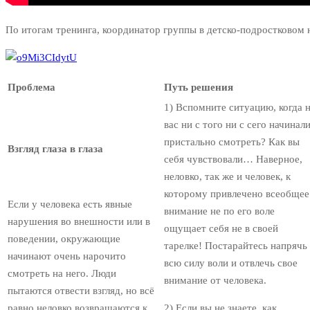
По итогам тренинга, координатор группы в детско-подростковом
Проблема
Путь решения
1) Вспомните ситуацию, когда 
вас ни с того ни с сего начинал
пристально смотреть? Как вы
Взгляд глаза в глаза
себя чувствовали… Наверное,
неловко, так же и человек, к
которому привлечено всеобщее
Если у человека есть явные
внимание не по его воле
нарушения во внешности или в
ощущает себя не в своей
поведении, окружающие
тарелке! Постарайтесь напрячь
начинают очень нарочито
всю силу воли и отвлечь свое
смотреть на него. Люди
внимание от человека.
пытаются отвести взгляд, но всё
равно неловко возвращаются к
2) Если вы не знаете, как