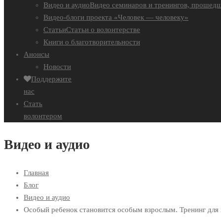
Видео и аудио
Видео семинаров и тренингов, прошедш
Видео-блоги проекта «Человек — человеку»
Статьи
Статьи о волонтерстве
Книги о благотворительности
Анонсы
Новости
Поддержите
нас
Стать
волонтером
Видео и аудио
Главная
Блог
Видео и аудио
Особый ребенок становится особым взрослым. Тренинг для