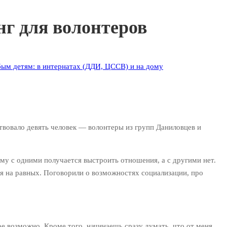
нг для волонтеров
ым детям: в интернатах (ДДИ, ЦССВ) и на дому
овало девять человек — волонтеры из групп Даниловцев и
ему с одними получается выстроить отношения, а с другими нет.
ия на равных. Поговорили о возможностях социализации, про
ое возможно. Кроме того, начинаешь сразу думать, что от меня