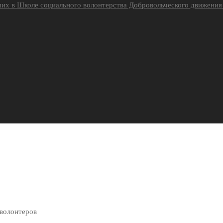
их в Школе социального волонтерства Добровольческого движени
 волонтеров