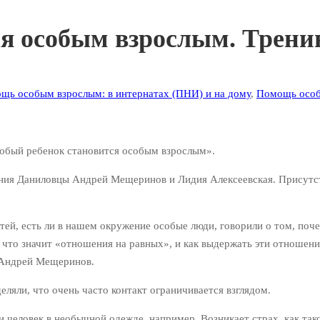
я особым взрослым. Трени
щь особым взрослым: в интернатах (ПНИ) и на дому
,
Помощь особ
собый ребенок становится особым взрослым».
ия Даниловцы Андрей Мещеринов и Лидия Алексеевская. Присутств
етей, есть ли в нашем окружение особые люди, говорили о том, поч
, что значит «отношения на равных», и как выдержать эти отношен
 Андрей Мещеринов.
еляли, что очень часто контакт ограничивается взглядом.
 человек в необычной одежде, например. Возникает страх, как так