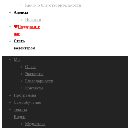
Книги о благотворительности
Анонсы
Новости
Поддержите
нас
Стать
волонтером
Мы
О нас
Эксперты
Благодарности
Контакты
Программы
Самообучение
Тексты
Видео
Медиатека