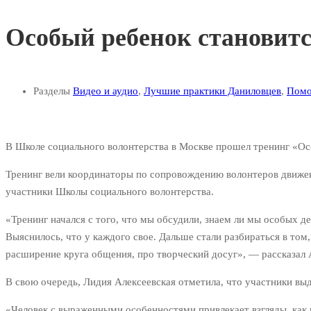
Особый ребенок становитс
Разделы
Видео и аудио
,
Лучшие практики Даниловцев
,
Помо
В Школе социального волонтерства в Москве прошел тренинг «О
Тренинг вели
координаторы по сопровождению волонтеров движен
участники Школы социального волонтерства.
«Тренинг начался с того, что мы обсудили, знаем ли мы особых д
Выяснилось, что у каждого свое. Дальше стали разбираться в том
расширение круга общения, про творческий досуг», — рассказал
В свою очередь, Лидия Алексеевская отметила, что участники выд
«Человек с выраженными особенностями привлекает взгляды, как и