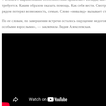
требуется. Каким образом оказать помощь. Как себя вести. Смотр
рядом потерял возможность, семью. Слово «инвалид» вызывает ст
По ее словам, по завершении встречи осталось ощущение недогов
особыми взрослыми», — заключила Лидия Алексеевская.