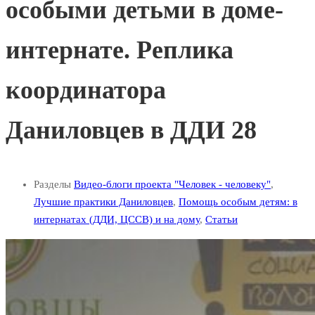
особыми детьми в доме-
интернате. Реплика
координатора
Даниловцев в ДДИ 28
Разделы
Видео-блоги проекта "Человек - человеку"
,
Лучшие практики Даниловцев
,
Помощь особым детям: в
интернатах (ДДИ, ЦССВ) и на дому
,
Статьи