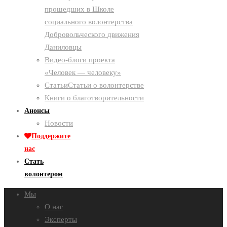
прошедших в Школе
социального волонтерства
Добровольческого движения
Даниловцы
Видео-блоги проекта
«Человек — человеку»
Статьи
Статьи о волонтерстве
Книги о благотворительности
Анонсы
Новости
Поддержите
нас
Стать
волонтером
Мы
О нас
Эксперты