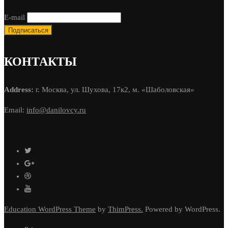
E-mail
КОНТАКТЫ
Address:
г. Москва, ул. Шухова, 17к2, м. «Шаболовская»
Email:
info@danilovcy.ru
Education WordPress Theme
by
ThimPress.
Powered by WordPress.