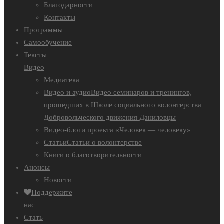
Благодарности
Контакты
Программы
Самообучение
Тексты
Видео
Медиатека
Видео и аудио
Видео семинаров и тренингов,
прошедших в Школе социального волонтерства
Добровольческого движения Даниловцы
Видео-блоги проекта «Человек — человеку»
Статьи
Статьи о волонтерстве
Книги о благотворительности
Анонсы
Новости
Поддержите
нас
Стать