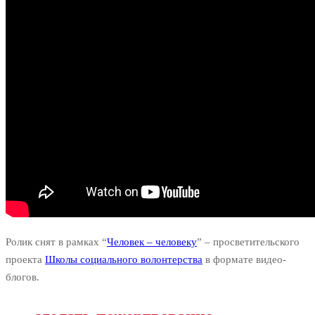
Ролик снят в рамках “
Человек – человеку
” – просветительского
проекта
Школы социального волонтерства
в формате видео-
блогов.