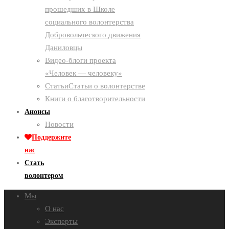
прошедших в Школе
социального волонтерства
Добровольческого движения
Даниловцы
Видео-блоги проекта
«Человек — человеку»
Статьи
Статьи о волонтерстве
Книги о благотворительности
Анонсы
Новости
Поддержите
нас
Стать
волонтером
Мы
О нас
Эксперты