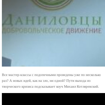
Все мастер-классы с подопечными проведены уже по несколько
раз? А новых идей, как на зло, ни одной? Пути выхода из
творческого кризиса подсказывает коуч Михаил Котляревский.