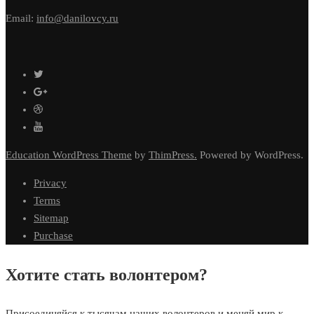
Email:
info@danilovcy.ru
Education WordPress Theme
by
ThimPress.
Powered by WordPress.
Privacy
Terms
Sitemap
Purchase
Хотите стать волонтером?
Присоединяйся к тысячам наших волонтеров и меняй мир к