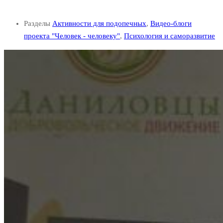
Разделы
Активности для подопечных
,
Видео-блоги
проекта "Человек - человеку"
,
Психология и саморазвитие