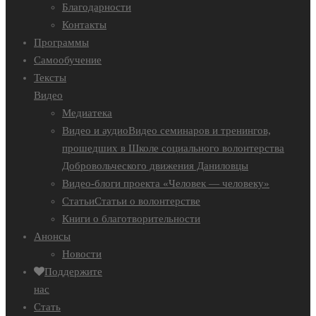
Благодарности
Контакты
Программы
Самообучение
Тексты
Видео
Медиатека
Видео и аудио
Видео семинаров и тренингов,
прошедших в Школе социального волонтерства
Добровольческого движения Даниловцы
Видео-блоги проекта «Человек — человеку»
Статьи
Статьи о волонтерстве
Книги о благотворительности
Анонсы
Новости
Поддержите
нас
Стать