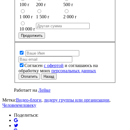
100
r
200
r
500
r
1 000
r
1 500
r
2 000
r
10 000
r
Продолжить
Согласен
с офертой
и соглашаюсь на
обработку моих
персональных данных
Оплатить
Назад
Работает на
Лейке
Метка:
Видео-блоги
,
лидеру группы или организации
,
Человекчеловеку
Поделиться: