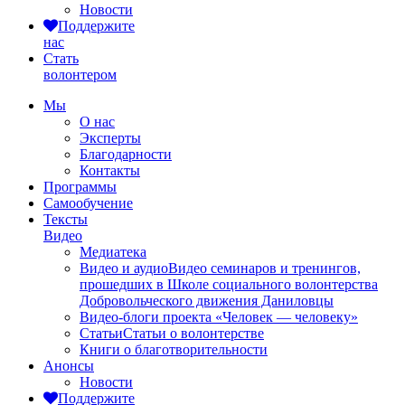
Новости
Поддержите
нас
Стать
волонтером
Мы
О нас
Эксперты
Благодарности
Контакты
Программы
Самообучение
Тексты
Видео
Медиатека
Видео и аудио
Видео семинаров и тренингов,
прошедших в Школе социального волонтерства
Добровольческого движения Даниловцы
Видео-блоги проекта «Человек — человеку»
Статьи
Статьи о волонтерстве
Книги о благотворительности
Анонсы
Новости
Поддержите