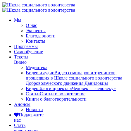
Мы
О нас
Эксперты
Благодарности
Контакты
Программы
Самообучение
Тексты
Видео
Медиатека
Видео и аудио
Видео семинаров и тренингов,
прошедших в Школе социального волонтерства
Добровольческого движения Даниловцы
Видео-блоги проекта «Человек — человеку»
Статьи
Статьи о волонтерстве
Книги о благотворительности
Анонсы
Новости
Поддержите
нас
Стать
волонтером