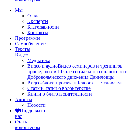
Мы
О нас
Эксперты
Благодарности
Контакты
Программы
Самообучение
Тексты
Видео
Медиатека
Видео и аудио
Видео семинаров и тренингов,
прошедших в Школе социального волонтерства
Добровольческого движения Даниловцы
Видео-блоги проекта «Человек — человеку»
Статьи
Статьи о волонтерстве
Книги о благотворительности
Анонсы
Новости
Поддержите
нас
Стать
волонтером