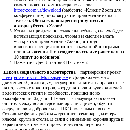
скачать можно с компьютера по ссылке
https://zoom.us/download
(выберите «Клиент Zoom для
конференций») либо загрузить приложение на ваш
телефон.
Обязательно зарегистрируйтесь и
авторизуйтесь в Zoom
!
Когда вы пройдете по ссылке на вебинар, сверху будет
всплывающая подсказка, чтобы вы смогли нажать
«Открыть в приложении «Zoom», и тогда
видеоконференция откроется в скачанной программе
или приложении.
Не заходите по ссылке ранее чем за
10 минут до вебинара
!
Нажмите «Да». И готово! Вы с нами!
Школа социального волонтерства
– партнерский проект
Центра занятости «Моя карьера»
и Добровольческого
движения «Даниловцы»,
регулярные занятия, направленные
на подготовку волонтеров, координаторов и руководителей
волонтерских групп и сообществ, повышение их
квалификации. Задачи «Школы» – стимулировать обмен
опытом между волонтерскими организациями, обучить
сотрудников и добровольцев НКО полезным навыкам.
Основные формы работы – тренинги, семинары, мастер-
классы, круглые столы. В связи с эпидемией коронавируса и
карантинными мерами проект временно перешел в
дистанционный формат.