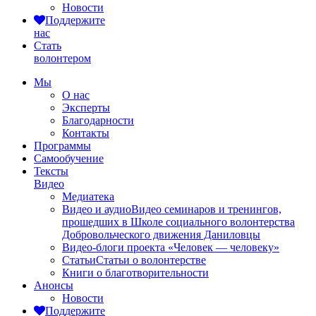
Новости
Поддержите
нас
Стать
волонтером
Мы
О нас
Эксперты
Благодарности
Контакты
Программы
Самообучение
Тексты
Видео
Медиатека
Видео и аудио
Видео семинаров и тренингов,
прошедших в Школе социального волонтерства
Добровольческого движения Даниловцы
Видео-блоги проекта «Человек — человеку»
Статьи
Статьи о волонтерстве
Книги о благотворительности
Анонсы
Новости
Поддержите