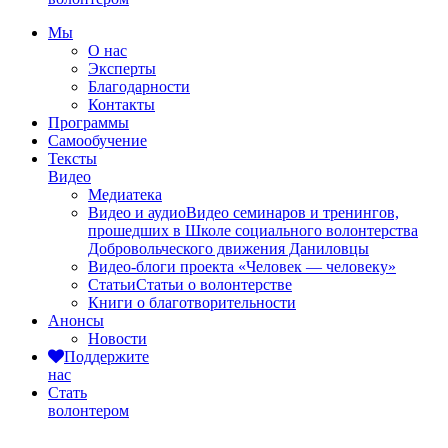
Мы
О нас
Эксперты
Благодарности
Контакты
Программы
Самообучение
Тексты
Видео
Медиатека
Видео и аудио
Видео семинаров и тренингов,
прошедших в Школе социального волонтерства
Добровольческого движения Даниловцы
Видео-блоги проекта «Человек — человеку»
Статьи
Статьи о волонтерстве
Книги о благотворительности
Анонсы
Новости
Поддержите
нас
Стать
волонтером