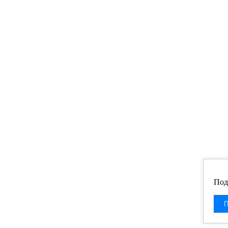
Под
П