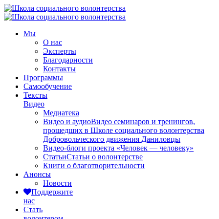
Мы
О нас
Эксперты
Благодарности
Контакты
Программы
Самообучение
Тексты
Видео
Медиатека
Видео и аудио
Видео семинаров и тренингов,
прошедших в Школе социального волонтерства
Добровольческого движения Даниловцы
Видео-блоги проекта «Человек — человеку»
Статьи
Статьи о волонтерстве
Книги о благотворительности
Анонсы
Новости
Поддержите
нас
Стать
волонтером