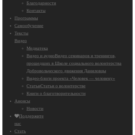
Благодарности
Контакты
Программы
Самообучение
Тексты
Видео
Медиатека
Видео и аудио
Видео семинаров и тренингов,
прошедших в Школе социального волонтерства
Добровольческого движения Даниловцы
Видео-блоги проекта «Человек — человеку»
Статьи
Статьи о волонтерстве
Книги о благотворительности
Анонсы
Новости
Поддержите
нас
Стать