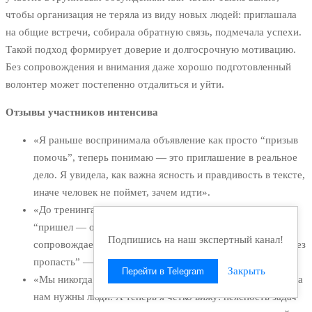
чтобы организация не теряла из виду новых людей: приглашала
на общие встречи, собирала обратную связь, подмечала успехи.
Такой подход формирует доверие и долгосрочную мотивацию.
Без сопровождения и внимания даже хорошо подготовленный
волонтер может постепенно отдалиться и уйти.
Отзывы участников интенсива
«Я раньше воспринимала объявление как просто “призыв
помочь”, теперь понимаю — это приглашение в реальное
дело. Я увидела, как важна ясность и правдивость в тексте,
иначе человек не поймет, зачем идти».
«До тренинга я думала, что рекрутинг — это воронка
“пришел — остался”, а теперь поняла: это путь, где мы
Подпишись на наш экспертный канал!
сопровождаем. Особенно запомнился образ “прыжка через
пропасть” — он прям про тех, кого мы зовем».
Закрыть
Перейти в Telegram
«Мы никогда не формулировали, на какие конкретные дела
нам нужны люди. А теперь я четко вижу: неясность задач