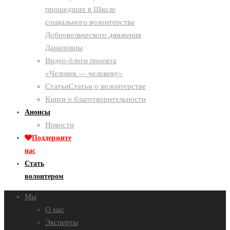
прошедших в Школе
социального волонтерства
Добровольческого движения
Даниловцы
Видео-блоги проекта
«Человек — человеку»
Статьи
Статьи о волонтерстве
Книги о благотворительности
Анонсы
Новости
Поддержите
нас
Стать
волонтером
Мы
О нас
Эксперты