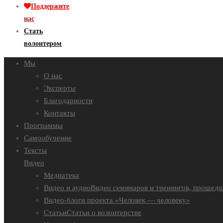
Поддержите
нас
Стать
волонтером
Мы
О нас
Эксперты
Благодарности
Контакты
Программы
Самообучение
Тексты
Видео
Медиатека
Видео и аудио
Видео семинаров и тренингов, прошедш
Видео-блоги проекта «Человек — человеку»
Статьи
Статьи о волонтерстве