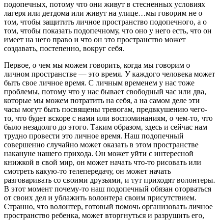
подопечных, потому что они живут в стесненных условиях
лагеря или детдома или живут на улице…мы говорим не о
том, чтобы защитить личное пространство подопечного, а о
том, чтобы показать подопечному, что оно у него есть, что он
имеет на него право и что он это пространство может
создавать, постепенно, вокруг себя.
Первое, о чем мы можем говорить, когда мы говорим о
личном пространстве — это время. У каждого человека может
быть свое личное время. С личным временем у нас тоже
проблемы, потому что у нас бывает свободный час или два,
которые мы можем потратить на себя, а на самом деле эти
часы могут быть посвящены тревогам, предвкушению чего-
то, что будет вскоре с нами или воспоминаниям, о чем-то, что
было незадолго до этого. Таким образом, здесь и сейчас нам
трудно провести это личное время. Наш подопечный
совершенно случайно может оказать в этом пространстве
накануне нашего прихода. Он может уйти с интересной
книжкой в свой мир, он может начать что-то рисовать или
смотреть какую-то телепередачу, он может начать
разговаривать со своими друзьями, и тут приходят волонтеры.
В этот момент почему-то наш подопечный обязан оторваться
от своих дел и ублажить волонтера своим присутствием.
Странно, что волонтер, готовый помочь организовать личное
пространство ребенка, может вторгнуться и разрушить его,