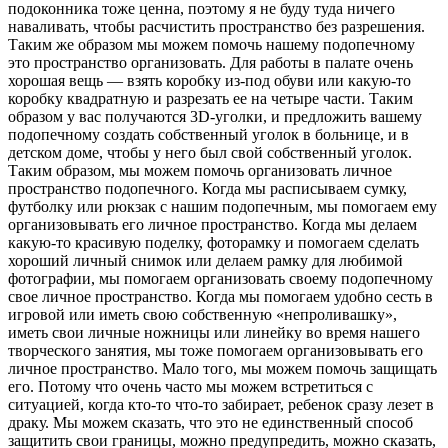
подоконника тоже ценна, поэтому я не буду туда ничего
наваливать, чтобы расчистить пространство без разрешения.
Таким же образом мы можем помочь нашему подопечному
это пространство организовать. Для работы в палате очень
хорошая вещь — взять коробку из-под обуви или какую-то
коробку квадратную и разрезать ее на четыре части. Таким
образом у вас получаются 3D-уголки, и предложить вашему
подопечному создать собственный уголок в больнице, и в
детском доме, чтобы у него был свой собственный уголок.
Таким образом, мы можем помочь организовать личное
пространство подопечного. Когда мы расписываем сумку,
футболку или рюкзак с нашим подопечным, мы помогаем ему
организовывать его личное пространство. Когда мы делаем
какую-то красивую поделку, фоторамку и помогаем сделать
хороший личный снимок или делаем рамку для любимой
фотографии, мы помогаем организовать своему подопечному
свое личное пространство. Когда мы помогаем удобно сесть в
игровой или иметь свою собственную «непроливашку»,
иметь свои личные ножницы или линейку во время нашего
творческого занятия, мы тоже помогаем организовывать его
личное пространство. Мало того, мы можем помочь защищать
его. Потому что очень часто мы можем встретиться с
ситуацией, когда кто-то что-то забирает, ребенок сразу лезет в
драку. Мы можем сказать, что это не единственный способ
защитить свои границы, можно предупредить, можно сказать,