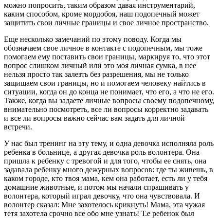
можно попросить, таким образом давая инструментарий,
каким способом, кроме мордобоя, наш подопечный может
защитить свои личные границы и свое личное пространство.
Еще несколько замечаний по этому поводу. Когда мы
обозначаем свое личное в контакте с подопечным, мы тоже
помогаем ему поставить свои границы, маркируя то, что этот
вопрос слишком личный или это моя личная сумка, в нее
нельзя просто так залезть без разрешения, мы не только
защищаем свои границы, но и помогаем человеку найтись в
ситуации, когда он до конца не понимает, что его, а что не его.
Также, когда вы задаете личные вопросы своему подопечному,
внимательно посмотреть, все ли вопросы корректно задавать
и все ли вопросы важно сейчас вам задать для личной
встречи.
У нас был тренинг на эту тему, и одна девочка исполняла роль
ребенка в больнице, а другая девочка роль волонтера. Она
пришла к ребенку с тревогой и для того, чтобы ее снять, она
задавала ребенку много дежурных вопросов: где ты живешь, в
каком городе, кто твоя мама, кем она работает, есть ли у тебя
домашние животные, и потом мы начали спрашивать у
волонтера, который играл девочку, что она чувствовала. И
волонтер сказал: Мне захотелось крикнуть! Мама, эта чужая
тетя захотела срочно все обо мне узнать! Т.е ребенок был