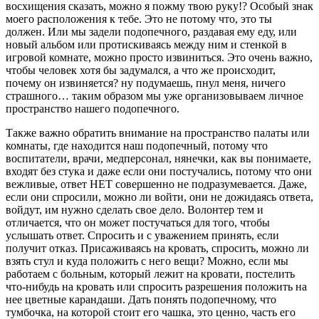
восхищения сказать, можно я пожму твою руку!? Особый знак
моего расположения к тебе. Это не потому что, это ты
должен. Или мы задели подопечного, раздавая ему еду, или
новый альбом или протискиваясь между ним и стенкой в
игровой комнате, можно просто извиниться. Это очень важно,
чтобы человек хотя бы задумался, а что же происходит,
почему он извиняется? ну подумаешь, пнул меня, ничего
страшного… таким образом мы уже организовываем личное
пространство нашего подопечного.
Также важно обратить внимание на пространство палаты или
комнаты, где находится наш подопечный, потому что
воспитатели, врачи, медперсонал, нянечки, как вы понимаете,
входят без стука и даже если они постучались, потому что они
вежливые, ответ НЕТ совершенно не подразумевается. Даже,
если они спросили, можно ли войти, они не дожидаясь ответа,
войдут, им нужно сделать свое дело. Волонтер тем и
отличается, что он может постучаться для того, чтобы
услышать ответ. Спросить и с уважением принять, если
получит отказ. Присаживаясь на кровать, спросить, можно ли
взять стул и куда положить с него вещи? Можно, если мы
работаем с больным, который лежит на кровати, постелить
что-нибудь на кровать или спросить разрешения положить на
нее цветные карандаши. Дать понять подопечному, что
тумбочка, на которой стоит его чашка, это ценно, часть его