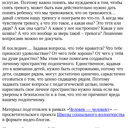
испуган. Поэтому важно понять, мы нуждаемся в том, чтобы
снять тревогу, может быть нам действительно нужно дать
понять ребенку, что мы тревожимся, что он тревожится…
давай слепим нашу тревогу и поиграем во что-то. А когда мы
чувствуем тревогу, а что это такое, а какая она? Это тетя или
дядя? А как она одета? А какое у нее настроение? Какая у нее
шляпа? А что это вообще за зверь такой – тревога? Лишними
вопросами можно не докучать.
И последнее… Задавая вопросы, что тебе нравится? Что тебе
приносит удовольствие? От чего тебе хорошо? От чего у тебя
на душе радостно? Мы этим тоже помогаем создаваться
личному пространству подопечного. Единственное, задавая
это в компании детей, нужно быть осторожными, потому что
дети, сидящие рядом, могут достаточно цинично, саркастично
отозваться о том, что ценно сидящему рядом. Поэтому
задавать такие вопросы с педагогической целью, помочь
нарисовать свое личное пространство нужно лишь если вы
уверены в безопасности и в том, что это не причинит вреда
вашему подопечному.
Материал подготовлен в рамках «
Человек — человеку
» —
просветительского проекта
Школы социального волонтерства
в формате видео-блогов.