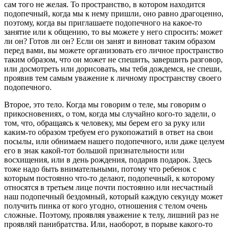
сам того не желая. То пространство, в котором находится
подопечный, когда мы к нему пришли, оно равно драгоценно,
поэтому, когда вы приглашаете подопечного на какое-то
занятие или к общению, то вы можете у него спросить: может
ли он? Готов ли он? Если он занят и виноват таким образом
перед вами, вы можете организовать его личное пространство
таким образом, что он может не спешить, завершить разговор,
или досмотреть или дорисовать, мы тебя дождемся, не спеши,
проявив тем самым уважение к личному пространству своего
подопечного.
Второе, это тело. Когда мы говорим о теле, мы говорим о
прикосновениях, о том, когда мы случайно кого-то задели, о
том, что, обращаясь к человеку, мы берем его за руку или
каким-то образом требуем его рукопожатий в ответ на свои
посылы, или обнимаем нашего подопечного, или даже целуем
его в знак какой-тот большой признательности или
восхищения, или в день рождения, подарив подарок. Здесь
тоже надо быть внимательными, потому что ребенок с
которым постоянно что-то делают, подопечный, к которому
относятся в третьем лице почти постоянно или несчастный
наш подопечный бездомный, который каждую секунду может
получить пинка от кого угодно, отношения с телом очень
сложные. Поэтому, проявляя уважение к телу, лишний раз не
проявляй панибратства. Или, наоборот, в порыве какого-то