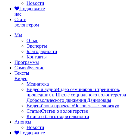
Новости
Поддержите
нас
Стать
волонтером
Мы
О нас
Эксперты
Благодарности
Контакты
Программы
Самообучение
Тексты
Видео
Медиатека
Видео и аудио
Видео семинаров и тренингов,
прошедших в Школе социального волонтерства
Добровольческого движения Даниловцы
Видео-блоги проекта «Человек — человеку»
Статьи
Статьи о волонтерстве
Книги о благотворительности
Анонсы
Новости
Поддержите