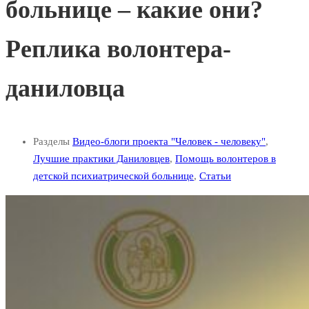
больнице – какие они?
Реплика волонтера-
даниловца
Разделы
Видео-блоги проекта "Человек - человеку"
,
Лучшие практики Даниловцев
,
Помощь волонтеров в
детской психиатрической больнице
,
Статьи