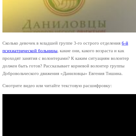
Сколько девочек в младшей группе 3-го острого отделения
6-й
психиатрической больницы
, какие они, какого возраста и как
проходят занятия с волонтерами? К каким ситуациям волонтер
должен быть готов? Рассказывает корневой волонтер группы
Добровольческого движения «Даниловцы» Евгения Тишина.
Смотрите видео или читайте текстовую расшифровку: