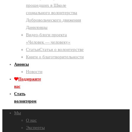
прошедших в Школе
социального волонтерства
Добровольческого движения
Даниловцы
Видео-блоги проекта
«Человек — человеку»
Статьи
Статьи о волонтерстве
Книги о благотворительности
Анонсы
Новости
Поддержите
нас
Стать
волонтером
Мы
О нас
Эксперты