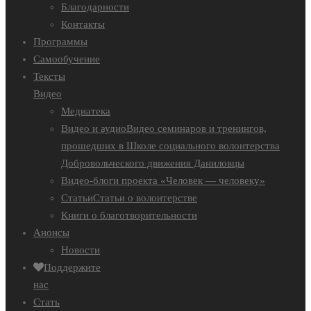
Благодарности
Контакты
Программы
Самообучение
Тексты
Видео
Медиатека
Видео и аудио
Видео семинаров и тренингов,
прошедших в Школе социального волонтерства
Добровольческого движения Даниловцы
Видео-блоги проекта «Человек — человеку»
Статьи
Статьи о волонтерстве
Книги о благотворительности
Анонсы
Новости
Поддержите
нас
Стать