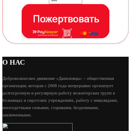
О НАС
Добровольческое движение «Даниловцы» – общественная
организация, которая с 2008 года непрерывно организует
долгосрочную и регулярную работу волонтерских групп в
больницах и сиротских учреждениях, работу с инвалидами,
многодетными семьями, стариками, бездомными,
заключенными.