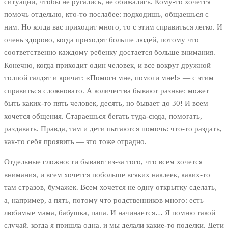
ситуации, чтобы не ругались, не обижались. Кому-то хочется
помочь отдельно, кто-то послабее: подходишь, общаешься с
ним. Но когда вас приходит много, то с этим справиться легко. И
очень здорово, когда приходят больше людей, потому что
соответственно каждому ребенку достается больше внимания.
Конечно, когда приходит один человек, и все вокруг дружной
толпой галдят и кричат: «Помоги мне, помоги мне!» — с этим
справиться сложновато. А количества бывают разные: может
быть каких-то пять человек, десять, но бывает до 30! И всем
хочется общения. Стараешься бегать туда-сюда, помогать,
раздавать. Правда, там и дети пытаются помочь: что-то раздать,
как-то себя проявить — это тоже отрадно.
Отдельные сложности бывают из-за того, что всем хочется
внимания, и всем хочется побольше всяких наклеек, каких-то
там стразов, бумажек. Всем хочется не одну открытку сделать,
а, например, а пять, потому что родственников много: есть
любимые мама, бабушка, папа. И начинается… Я помню такой
случай, когда я пришла одна, и мы делали какие-то поделки. Дети