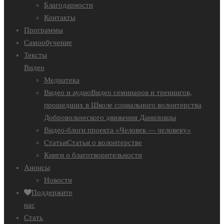
Благодарности
Контакты
Программы
Самообучение
Тексты
Видео
Медиатека
Видео и аудио
Видео семинаров и тренингов,
прошедших в Школе социального волонтерства
Добровольческого движения Даниловцы
Видео-блоги проекта «Человек — человеку»
Статьи
Статьи о волонтерстве
Книги о благотворительности
Анонсы
Новости
Поддержите
нас
Стать