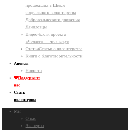
прошедших в Школе
социального волонтерства
Добровольческого движения
Даниловцы
Видео-блоги проекта
«Человек — человеку»
Статьи
Статьи о волонтерстве
Книги о благотворительности
Анонсы
Новости
Поддержите
нас
Стать
волонтером
Мы
О нас
Эксперты