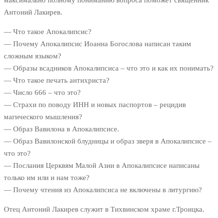
максимально полному пониманию вопроса поможет священник
Антоний Лакирев.
— Что такое Апокалипсис?
— Почему Апокалипсис Иоанна Богослова написан таким
сложным языком?
— Образы всадников Апокалипсиса – что это и как их понимать?
— Что такое печать антихриста?
— Число 666 – что это?
— Страхи по поводу ИНН и новых паспортов – рецидив
магического мышления?
— Образ Вавилона в Апокалипсисе.
— Образ Вавилонской блудницы и образ зверя в Апокалипсисе –
что это?
— Послания Церквям Малой Азии в Апокалипсисе написаны
только им или и нам тоже?
— Почему чтения из Апокалипсиса не включены в литургию?
Отец Антоний Лакирев служит в Тихвинском храме г.Троицка.