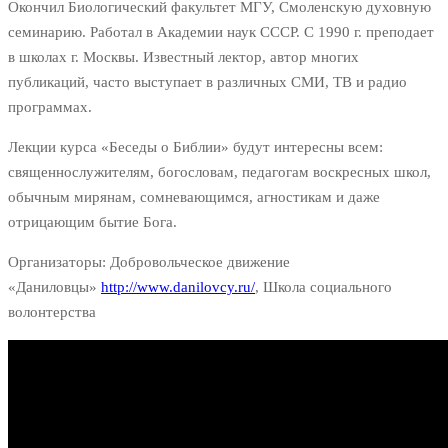
Окончил Биологический факультет МГУ, Смоленскую духовную
семинарию. Работал в Академии наук СССР. С 1990 г. преподает
в школах г. Москвы. Известный лектор, автор многих
публикаций, часто выступает в различных СМИ, ТВ и радио
программах.
Лекции курса «Беседы о Библии» будут интересны всем:
священнослужителям, богословам, педагогам воскресных школ,
обычным мирянам, сомневающимся, агностикам и даже
отрицающим бытие Бога.
Организаторы: Добровольческое движение
«Даниловцы»
http://www.danilovcy.ru/
, Школа социального
волонтерства