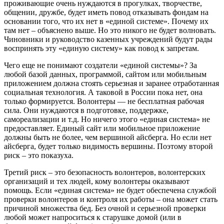
проживающие очень нуждаются в прогулках, творчестве,
общении, дружбе, будет иметь повод отказывать фондам на
основании того, что их нет в «единой системе». Почему их
там нет – объяснено выше. Но это никого не будет волновать.
Чиновники и руководство казенных учреждений будут рады
воспринять эту «единую систему» как повод к запретам.
Чего еще не понимают создатели «единой системы»? За
любой базой данных, программой, сайтом или мобильным
приложением должна стоять серьезная и заранее отработанная
социальная технология. А таковой в России пока нет, она
только формируется. Волонтеры — не бесплатная рабочая
сила. Они нуждаются в подготовке, поддержке,
самореализации и т.д. Но ничего этого «единая система» не
предоставляет. Единый сайт или мобильное приложение
должны быть не более, чем вершиной айсберга. Но если нет
айсберга, будет только видимость вершины. Поэтому второй
риск – это показуха.
Третий риск – это безопасность волонтеров, волонтерских
организаций и тех людей, кому волонтеры оказывают
помощь. Если «единая система» не будет обеспечена службой
проверки волонтеров и контроля их работы – она может стать
причиной множества бед. Без очной и серьезной проверки
любой может напроситься к старушке домой (или в