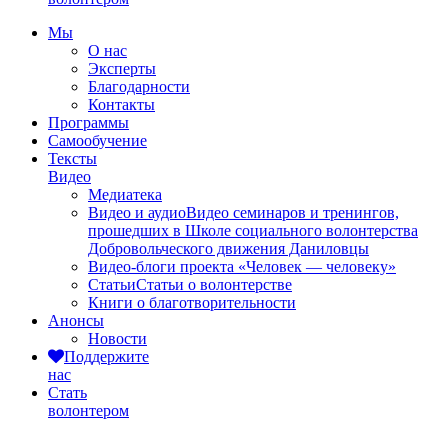
Мы
О нас
Эксперты
Благодарности
Контакты
Программы
Самообучение
Тексты
Видео
Медиатека
Видео и аудио
Видео семинаров и тренингов,
прошедших в Школе социального волонтерства
Добровольческого движения Даниловцы
Видео-блоги проекта «Человек — человеку»
Статьи
Статьи о волонтерстве
Книги о благотворительности
Анонсы
Новости
Поддержите
нас
Стать
волонтером