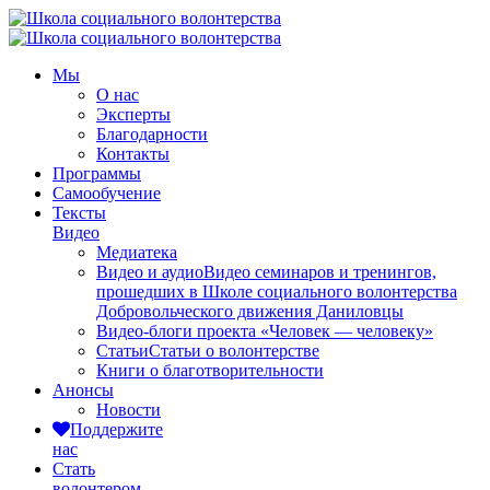
Мы
О нас
Эксперты
Благодарности
Контакты
Программы
Самообучение
Тексты
Видео
Медиатека
Видео и аудио
Видео семинаров и тренингов,
прошедших в Школе социального волонтерства
Добровольческого движения Даниловцы
Видео-блоги проекта «Человек — человеку»
Статьи
Статьи о волонтерстве
Книги о благотворительности
Анонсы
Новости
Поддержите
нас
Стать
волонтером