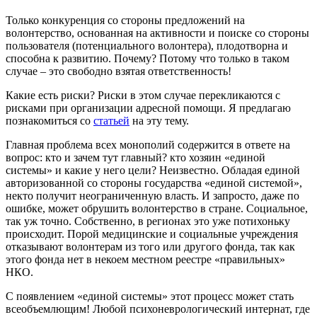
Только конкуренция со стороны предложений на
волонтерство, основанная на активности и поиске со стороны
пользователя (потенциального волонтера), плодотворна и
способна к развитию. Почему? Потому что только в таком
случае – это свободно взятая ответственность!
Какие есть риски? Риски в этом случае перекликаются с
рисками при организации адресной помощи. Я предлагаю
познакомиться со
статьей
на эту тему.
Главная проблема всех монополий содержится в ответе на
вопрос: кто и зачем тут главный? кто хозяин «единой
системы» и какие у него цели? Неизвестно. Обладая единой
авторизованной со стороны государства «единой системой»,
некто получит неограниченную власть. И запросто, даже по
ошибке, может обрушить волонтерство в стране. Социальное,
так уж точно. Собственно, в регионах это уже потихоньку
происходит. Порой медицинские и социальные учреждения
отказывают волонтерам из того или другого фонда, так как
этого фонда нет в некоем местном реестре «правильных»
НКО.
С появлением «единой системы» этот процесс может стать
всеобъемлющим! Любой психоневрологический интернат, где