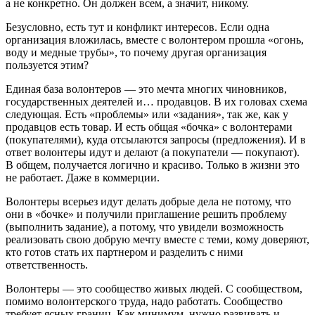
а не конкретно. Он должен всем, а значит, никому.
Безусловно, есть тут и конфликт интересов. Если одна
организация вложилась, вместе с волонтером прошла «огонь,
воду и медные трубы», то почему другая организация
пользуется этим?
Единая база волонтеров — это мечта многих чиновников,
государственных деятелей и… продавцов. В их головах схема
следующая. Есть «проблемы» или «задания», так же, как у
продавцов есть товар. И есть общая «бочка» с волонтерами
(покупателями), куда отсылаются запросы (предложения). И в
ответ волонтеры идут и делают (а покупатели — покупают).
В общем, получается логично и красиво. Только в жизни это
не работает. Даже в коммерции.
Волонтеры всерьез идут делать добрые дела не потому, что
они в «бочке» и получили приглашение решить проблему
(выполнить задание), а потому, что увидели возможность
реализовать свою добрую мечту вместе с теми, кому доверяют,
кто готов стать их партнером и разделить с ними
ответственность.
Волонтеры — это сообщество живых людей. С сообществом,
помимо волонтерского труда, надо работать. Сообщество
требует ясных границ. Как минимум, нужно развивать и