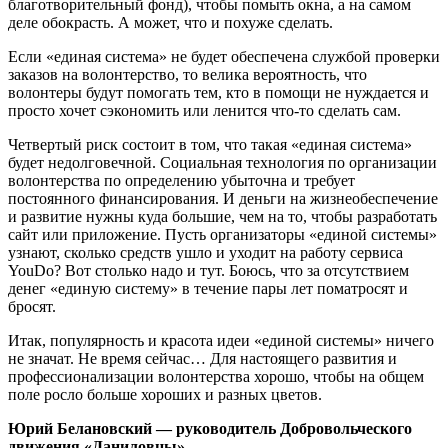
благотворительный фонд), чтобы помыть окна, а на самом
деле обокрасть. А может, что и похуже сделать.
Если «единая система» не будет обеспечена службой проверки
заказов на волонтерство, то велика вероятность, что
волонтеры будут помогать тем, кто в помощи не нуждается и
просто хочет сэкономить или ленится что-то сделать сам.
Четвертый риск состоит в том, что такая «единая система»
будет недолговечной. Социальная технология по организации
волонтерства по определению убыточна и требует
постоянного финансирования. И деньги на жизнеобеспечение
и развитие нужны куда большие, чем на то, чтобы разработать
сайт или приложение. Пусть организаторы «единой системы»
узнают, сколько средств ушло и уходит на работу сервиса
YouDo? Вот столько надо и тут. Боюсь, что за отсутствием
денег «единую систему» в течение пары лет поматросят и
бросят.
Итак, популярность и красота идеи «единой системы» ничего
не значат. Не время сейчас… Для настоящего развития и
профессионализации волонтерства хорошо, чтобы на общем
поле росло больше хороших и разных цветов.
Юрий Белановский — руководитель Добровольческого
движения «Даниловцы»