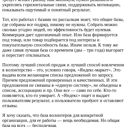
укреплять горизонтальные связи, поддерживать мотивацию,
показывать ощутимый и понятный результат.
Тот, кто работал с базами по рассылкам знает, что общие базы,
где собраны все подряд, никому не нужны. Собрать можно
сколько угодно людей, но эффективность будет нулевая.
Коммерция дает однозначный опыт. Или база формируется
под товар, или товар подбирается под интересы и
покупательную способность базы. Иначе нельзя. К тому же
даже самая лучшая база со временем (два – три года) выгорает
и перестает откликаться.
Поэтому лучший способ продаж и лучший способ вовлечения
в волонтерство – это, условно говоря, «Яндекс-маркет». Это
выдача всем желающим списка предложений по запросу.
Причем предложений проверенных и качественных. И эти
предложения не связаны в «единую систему», не объедены в
список, ассоциацию и пр. Они все — сами по себе. Кто-то
появляется, кто-то умирает. А «Яндекс» ищет и выдает
пользователям результат, а пользователи пробуют и оставляют
отзывы.
Я хочу сказать, что база волонтеров для конкретной
организации, для ее работы — вещь необходимая. Но общая
база на всех — бесполезная.